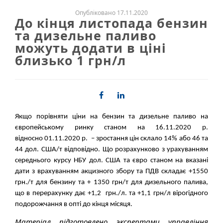
Опубліковано 17.11.2020
До кінця листопада бензин
та дизельне паливо
можуть додати в ціні
близько 1 грн/л
Якщо порівняти ціни на бензин та дизельне паливо на
європейському ринку станом на 16.11.2020 р.
відносно 01.11.2020 р. – зростання цін склало 14% або 46 та
44 дол. США/т відповідно. Що розрахунково з урахуванням
середнього курсу НБУ дол. США та євро станом на вказані
дати з врахуванням акцизного збору та ПДВ складає +1550
грн./т для бензину та + 1350 грн/т для дизельного палива,
що в перерахунку дає +1,2 грн./л. та +1,1 грн/л вірогідного
подорожчання в опті до кінця місяця.
Матеріал підготовлено экспертами управління