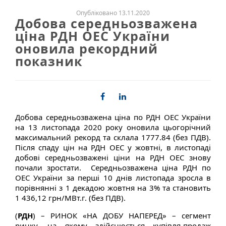
Опубліковано 13.11.2020
Добова середньозважена
ціна РДН ОЕС України
оновила рекордний
показник
Добова середньозважена ціна по РДН ОЕС України
на 13 листопада 2020 року оновила цьогорічний
максимальний рекорд та склала 1777.84 (без ПДВ).
Після спаду цін на РДН ОЕС у жовтні, в листопаді
добові середньозважені ціни на РДН ОЕС знову
почали зростати. Середньозважена ціна РДН по
ОЕС України за перші 10 днів листопада зросла в
порівнянні з 1 декадою жовтня на 3% та становить
1 436,12 грн/МВт.г. (без ПДВ).
(
РДН
) – РИНОК «НА ДОБУ НАПЕРЕД» – сегмент
ринку, на якому здійснюється купівля‐продаж