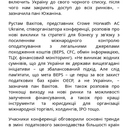
включить Україну до свого чорного списку, після
чого нам закриють доступ до всіх ринків», –
зазначила пані Южаніна.
Рустам Вахітов, представник Crowe Horwath AC
Ukraine, співорганізатора конференції, розповів про
нові виклики та стратегії для бізнесу у зв’язку з
посиленням міжнародного контролю
оподаткування з легальними джерелами
походження коштів (BEPS, CFC, обмін інформацією,
ТЦУ, фінансовий моніторинг). «Не виникає жодних
сумнівів, що для України як держави вищезгадані
ініціативи – це збалансований підхід. Але слід
пам’ятати, що мета ВЕРS – це перш за все захист
податкових баз країн ОЕСР, а не України», –
зазначив пан Вахітов. Він також розповів про
тонкощі виходу на нові ринки та можливості
залучення фінансування, а також про кращі
інструменти та юрисдикції для організації
міжнародної торгівлі, холдингів, IPO тощо.
Учасники конференції обговорили основні тренди
в зміні податкового законодавства більшості країн