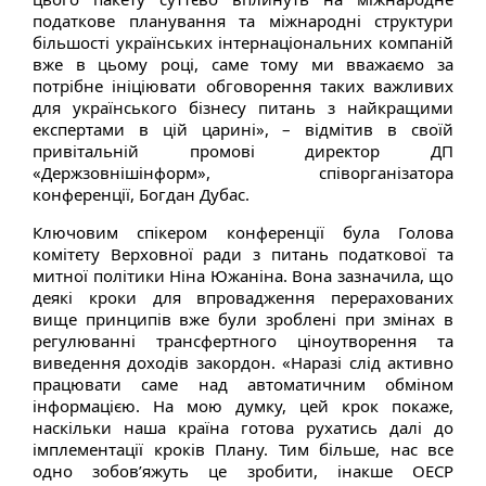
податкове планування та міжнародні структури
більшості українських інтернаціональних компаній
вже в цьому році, саме тому ми вважаємо за
потрібне ініціювати обговорення таких важливих
для українського бізнесу питань з найкращими
експертами в цій царині», – відмітив в своїй
привітальній промові директор ДП
«Держзовнішінформ», співорганізатора
конференції, Богдан Дубас.
Ключовим спікером конференції була Голова
комітету Верховної ради з питань податкової та
митної політики Ніна Южаніна. Вона зазначила, що
деякі кроки для впровадження перерахованих
вище принципів вже були зроблені при змінах в
регулюванні трансфертного ціноутворення та
виведення доходів закордон. «Наразі слід активно
працювати саме над автоматичним обміном
інформацією. На мою думку, цей крок покаже,
наскільки наша країна готова рухатись далі до
імплементації кроків Плану. Тим більше, нас все
одно зобов’яжуть це зробити, інакше ОЕСР