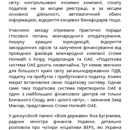
світу: контрольовані іноземні компанії, сплату
податків не за місцем реєстрації, а за місцем
основної діяльності, автоматичний обмін
інформацією, відкриття кінцевих бенефіціарів тощо.
Учасники заходу отримали практичні поради
стосовно питань міжнародного оподаткування,
пошуку кращих юрисдикцій, відкриття
закордонних офісів та залучення фінансування від
провідних фахівців міжнародної компанії Crowe
Horwath з Кіпру, Нідерландів та ОАЕ. «Податкова
система ОАЕ досить незвичайна. Тут немає звичних
для більшості країн світу загальнодержавних ПДВ,
податку на прибуток і прибуткового податку. Кожен
емірат встановлює свою податкову систему. Однак
саме така податкова система перетворила ОАЕ в
один з найбільших фінансових центрів не тільки
Близького Сходу, але і цілого світу», – зазначив Заяд
Маніар, представник Crowe Horwath ОАЕ.
У дискусійній панелі «Візія держави» Яна Бугрімова,
радник міністра фінансів України, детально
розповіла про чотири ініціативи ВЕРS, які Україна