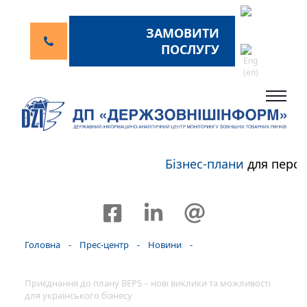
ЗАМОВИТИ
ПОСЛУГУ
Бізнес-плани
для персп
Головна
-
Прес-центр
-
Новини
-
Приєднання до плану BEPS – нові виклики та можливості
для українського бізнесу