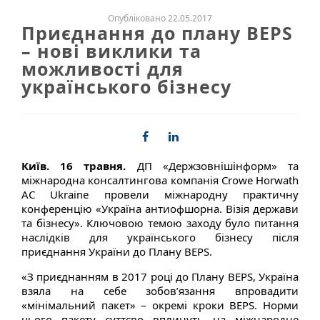
Опубліковано 22.05.2017
Приєднання до плану BEPS
– нові виклики та
можливості для
українського бізнесу
Київ. 16 травня.
ДП «Держзовнішінформ» та
міжнародна консалтингова компанія Crowe Horwath
AC Ukraine провели міжнародну практичну
конференцію «Україна антиофшорна. Візія держави
та бізнесу». Ключовою темою заходу було питання
наслідків для українського бізнесу після
приєднання України до Плану BEPS.
«З приєднанням в 2017 році до Плану BEPS, Україна
взяла на себе зобов’язання впровадити
«мінімальний пакет» – окремі кроки BEPS. Норми
цього пакету суттєво вплинуть на міжнародне