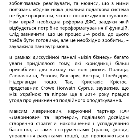
зобов’язалась реалізувати, та нюанси, що з ними
пов’язані. «Однак ніяка ідеальна податкова система
не буде працювати, якщо є погане адміністрування.
Нам вкрай необхідна реформа ДФС, завдяки якій
відбудеться потрібне переформатування її функцій.
Слід зазначити, що це процес 3-4 років, до цього
треба бути готовими, але це необхідно зробити», –
зауважила пані Бугрімова.
В рамках дискусійної панелі «Візія бізнесу» багато
уваги приділялося тому, які юрисдикції більш
привабливі для виходу на нові ринки: Польща,
Словаччина, Естонія, Болгарія, Австрія, Швейцарія,
Нідерланди тощо. Так, Кристакіс Крістос,
представник Crowe Horwath Cyprus, зауважив, що
між Україною та Кіпром ще з 2014 року працює
угода про уникнення подвійного оподаткування.
Максим Лавринович, керуючий партнер ЮФ
«Лавринович та Партнери», поділився досвідом
створення стратегій накопичення і успадкування
багатства, а саме: інструментами (трасти, фонди,
управління рахунками тощо), що пропонуються в