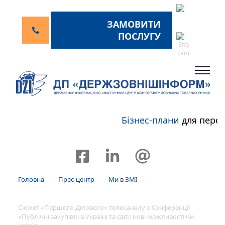
ЗАМОВИТИ
ПОСЛУГУ
Бізнес-плани
для персп
Головна
-
Прес-центр
-
Ми в ЗМІ
-
Сюжет «Першого Ділового» телеканалу з Конференції
«Публічні закупівлі в Україні та світі: нові можливості чи