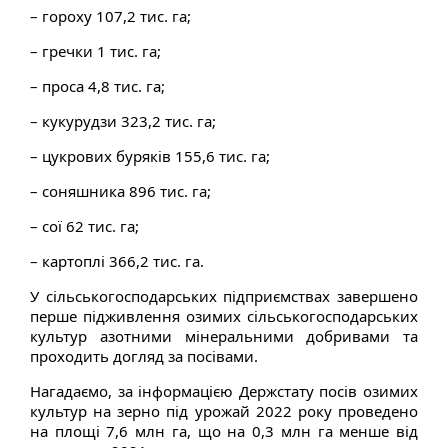
– гороху 107,2 тис. га;
– гречки 1 тис. га;
– проса 4,8 тис. га;
– кукурудзи 323,2 тис. га;
– цукрових буряків 155,6 тис. га;
– соняшника 896 тис. га;
– сої 62 тис. га;
– картоплі 366,2 тис. га.
У сільськогосподарських підприємствах завершено
перше підживлення озимих сільськогосподарських
культур азотними мінеральними добривами та
проходить догляд за посівами.
Нагадаємо, за інформацією Держстату посів озимих
культур на зерно під урожай
2022
року проведено
на площі 7,6 млн га, що на 0,3 млн га менше від