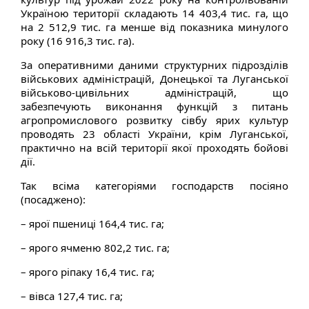
Україною території складають 14 403,4 тис. га, що
на 2 512,9 тис. га менше від показника минулого
року (16 916,3 тис. га).
За оперативними даними структурних підрозділів
військових адміністрацій, Донецької та Луганської
військово-цивільних адміністрацій, що
забезпечують виконання функцій з питань
агропромислового розвитку сівбу ярих культур
проводять 23 області України, крім Луганської,
практично на всій території якої проходять бойові
дії.
Так всіма категоріями господарств посіяно
(посаджено):
– ярої пшениці 164,4 тис. га;
– ярого ячменю 802,2 тис. га;
– ярого ріпаку 16,4 тис. га;
– вівса 127,4 тис. га;