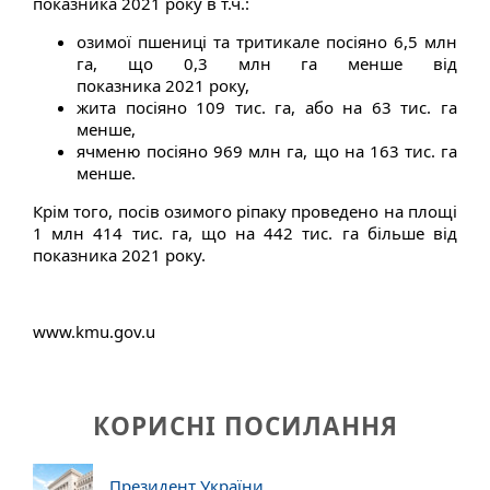
показника
2021
року в т.ч.:
озимої пшениці та тритикале посіяно 6,5 млн
га, що 0,3 млн га менше від
показника
2021
року,
жита посіяно 109 тис. га, або на 63 тис. га
менше,
ячменю посіяно 969 млн га, що на 163 тис. га
менше.
Крім того, посів озимого ріпаку проведено на площі
1 млн 414 тис. га, що на 442 тис. га більше від
показника
2021
року.
www.kmu.gov.u
КОРИСНІ ПОСИЛАННЯ
Президент України