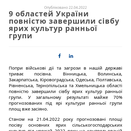
Опубліковано 22.04.2022
9 областей України
повністю завершили сівбу
ярих культур ранньої
групи
Попри військові дії та загрози в нашій державі
триває посівна. Вінницька, Волинська,
Закарпатська, Кіровоградська, Одеська, Полтавська,
Рівненська, Тернопільська та Хмельницька області
повністю завершили сівбу ярих культур ранньої
групи. У загальному результаті майже 70%
прогнозованих під ярі культури ранньої групи
площ вже засіяно.
Станом на 21.04.
2022
року прогнозовані площі
посіву основних ярих сільськогосподарських
культур під урожай
2022
року на контрольованій