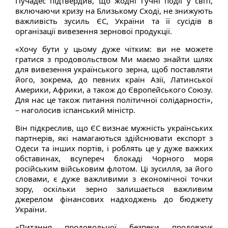
Пучадес підтвердив, що жодні гучні події у світі,
включаючи кризу на Близькому Сході, не знижують
важливість зусиль ЄС, України та її сусідів в
організації вивезення зернової продукції.
«Хочу бути у цьому дуже чітким: ви не можете
гратися з продовольством Ми маємо знайти шлях
для вивезення українського зерна, щоб поставляти
його, зокрема, до певних країн Азії, Латинської
Америки, Африки, а також до Європейського Союзу.
Для нас це також питання політичної солідарності»,
– наголосив іспанський міністр.
Він підкреслив, що ЄС визнає мужність українських
партнерів, які намагаються здійснювати експорт з
Одеси та інших портів, і роблять це у дуже важких
обставинах, всупереч блокаді Чорного моря
російським військовим флотом. Ці зусилля, за його
словами, є дуже важливими з економічної точки
зору, оскільки зерно залишається важливим
джерелом фінансових надходжень до бюджету
України.
«Питання продовольчої безпеки продовжує