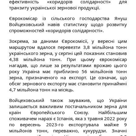
ефективність «коридорів солідарності» для
транзиту української зернової продукції.
Єврокомісар із сільського господарства Януш
Войцеховський навів статистику щодо розвитку
спроможностей «коридорів солідарності».
Зокрема, за даними Єврокомісії, у вересні цим
маршрутом вдалося перевезти 3,8 мільйона тонн
українського зерна, у серпні цей показник становив
4,38 мільйона тонн. При цьому єврокомісар
нагадав, що лише за результатами врожаю цього
року Україна має приблизно 56 мільйонів тонн
зерна, призначеного на експорт. Це означає, що
обсяг зернового експорту має становити принаймні
4,7 мільйона тонн на місяць.
Войцеховський також зауважив, що України
залишається важливим постачальником зерна для
країн Європейського Союзу. Найбільшим
споживачем наразі є Іспанія, яка з травня 2022 року
по вересень 2023-го експортувала майже 9
мільйонів тонн, переважно, кукурудзи. Значні