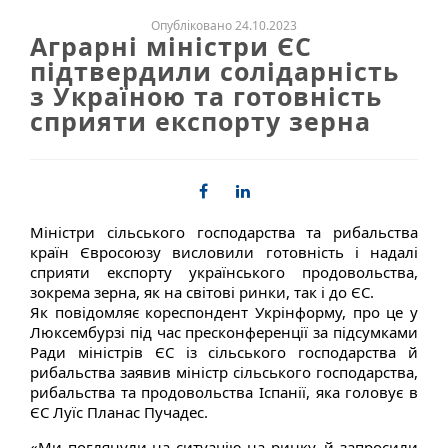
Опубліковано 24.10.2023
Аграрні міністри ЄС
підтвердили солідарність
з Україною та готовність
сприяти експорту зерна
Міністри сільського господарства та рибальства
країн Євросоюзу висловили готовність і надалі
сприяти експорту українського продовольства,
зокрема зерна, як на світові ринки, так і до ЄС.
Як повідомляє кореспондент Укрінформу, про це у
Люксембурзі під час пресконференції за підсумками
Ради міністрів ЄС із сільського господарства й
рибальства заявив міністр сільського господарства,
рибальства та продовольства Іспанії, яка головує в
ЄС Луїс Планас Пучадес.
«Ми поглянули на ситуацію на ринку, й запросили