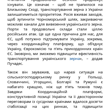
існувати. Це означає – щоб не трапилося на
Близькому Сході, транспортування зерна з України
залишатиметься пріоритетом. Росія вживає заходів,
щоб зупинити Чорноморський шлях, закриваючи
можливі канали для вивезення українського зерна.
Порти та продовольчі склади стали ціллю
російських атак. Це ще одна причина для нас, для
ЄС, щоб потужно підтримувати Україну, зокрема,
через координаційну платформу, що об’єднує
Україну, Єврокомісію та п’ять прикордонних країн
ЄС. Імовірно, ми зможемо підвищити ефективність
транспортування українського
зерна
», – додав
Пучадес.
Також він зауважив, що наразі ситуація на
сільськогосподарському ринку у Польщі,
Словаччині, Угорщині, Болгарії та Румунії є
набагато кращою, ніж ще п’ять тижнів тому.
Завдяки Координаційній платформі,
конструктивній позиції України та її двостороннім
переговорам із сусідніми країнами вдалося досягти
стабілізації на цих ринках, та підвищити