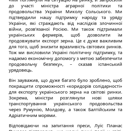
до участі міністра аграрної політики та
продовольства України Миколу Сольського. Ми
підтвердили нашу підтримку народу та уряду
України, які страждають від наслідків злочинної
війни, розв’язаної Росією. Ми також підтримали
українських фермерів, щоб дозволити їм
продовжувати експорт зерна. Це є дуже важливим
для того, щоб знизити вразливість світових ринків.
Тож ми висловили Україні політичну підтримку, та
надаємо економічну допомогу з метою забезпечити
продовольчу безпеку», – сказав іспанський
урядовець.
Він зауважив, що дуже багато було зроблено, щоб
покращити спроможності «коридорів солідарності»
для експорту українського зерна на світові ринки.
Зокрема, міністри розглянули нові шляхи
транспортування українського продовольства
через Румунію, Молдову, а також Балтійським та
Адріатичним морями.
Відповідаючи на запитання преси, Луїс Планас