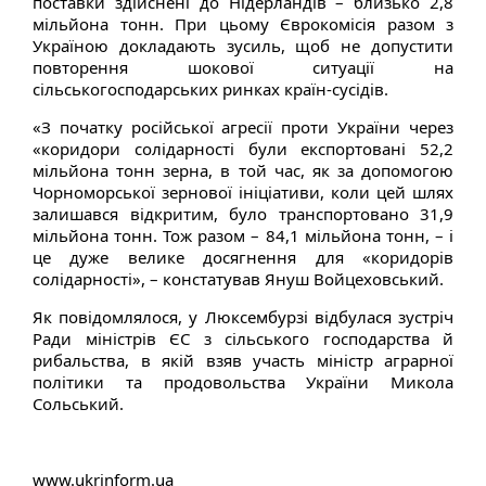
поставки здійснені до Нідерландів – близько 2,8
мільйона тонн. При цьому Єврокомісія разом з
Україною докладають зусиль, щоб не допустити
повторення шокової ситуації на
сільськогосподарських ринках країн-сусідів.
«З початку російської агресії проти України через
«коридори солідарності були експортовані 52,2
мільйона тонн зерна, в той час, як за допомогою
Чорноморської зернової ініціативи, коли цей шлях
залишався відкритим, було транспортовано 31,9
мільйона тонн. Тож разом – 84,1 мільйона тонн, – і
це дуже велике досягнення для «коридорів
солідарності», – констатував Януш Войцеховський.
Як повідомлялося, у Люксембурзі відбулася зустріч
Ради міністрів ЄС з сільського господарства й
рибальства, в якій взяв участь міністр аграрної
політики та продовольства України Микола
Сольський.
www.ukrinform.ua