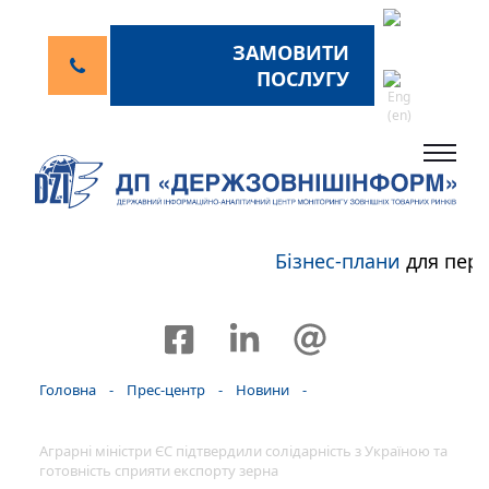
ЗАМОВИТИ
ПОСЛУГУ
Бізнес-плани
для перс
Головна
-
Прес-центр
-
Новини
-
Аграрні міністри ЄС підтвердили солідарність з Україною та
готовність сприяти експорту зерна