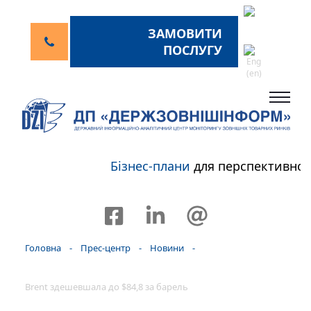
ЗАМОВИТИ
ПОСЛУГУ
Бізнес-плани
для перспективног
Головна
-
Прес-центр
-
Новини
-
Brent здешевшала до $84,8 за барель