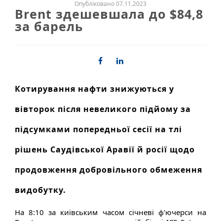
Опубліковано 07.11.2023
Brent здешевшала до $84,8
за барель
Котирування нафти знижуються у
вівторок після невеликого підйому за
підсумками попередньої сесії на тлі
рішень Саудівської Аравії й росії щодо
продовження добровільного обмеження
видобутку.
На 8:10 за київським часом січневі ф’ючерси на