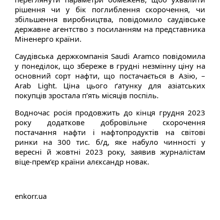
рішення чи у бік поглиблення скорочення, чи
збільшення виробництва, повідомило саудівське
державне агентство з посиланням на представника
Міненерго країни.
Саудівська держкомпанія Saudi Aramco повідомила
у понеділок, що збереже в грудні незмінну ціну на
основний сорт нафти, що постачається в Азію, –
Arab Light. Ціна цього ґатунку для азіатських
покупців зростала п’ять місяців поспіль.
Водночас росія продовжить до кінця грудня 2023
року додаткове добровільне скорочення
постачання нафти і нафтопродуктів на світові
ринки на 300 тис. б/д, яке набуло чинності у
вересні й жовтні 2023 року, заявив журналістам
віце-прем’єр країни алєксандр новак.
enkorr.ua