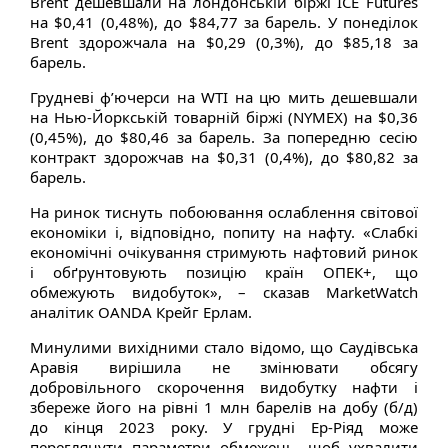
Brent дешевшали на лондонській біржі ICE Futures
на $0,41 (0,48%), до $84,77 за барель. У понеділок
Brent здорожчала на $0,29 (0,3%), до $85,18 за
барель.
Грудневі ф’ючерси на WTI на цю мить дешевшали
на Нью-Йоркській товарній біржі (NYMEX) на $0,36
(0,45%), до $80,46 за барель. За попередню сесію
контракт здорожчав на $0,31 (0,4%), до $80,82 за
барель.
На ринок тиснуть побоювання ослаблення світової
економіки і, відповідно, попиту на нафту. «Слабкі
економічні очікування стримують нафтовий ринок
і обґрунтовують позицію країн ОПЕК+, що
обмежують видобуток», – сказав MarketWatch
аналітик OANDA Крейг Ерлам.
Минулими вихідними стало відомо, що Саудівська
Аравія вирішила не змінювати обсягу
добровільного скорочення видобутку нафти і
збереже його на рівні 1 млн барелів на добу (б/д)
до кінця 2023 року. У грудні Ер-Ріяд може
переглянути параметри обмежень, щоб ухвалити