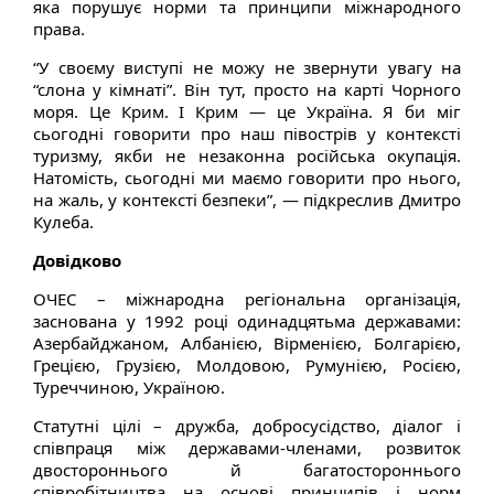
яка порушує норми та принципи міжнародного
права.
“У своєму виступі не можу не звернути увагу на
“слона у кімнаті”. Він тут, просто на карті Чорного
моря. Це Крим. І Крим — це Україна. Я би міг
сьогодні говорити про наш півострів у контексті
туризму, якби не незаконна російська окупація.
Натомість, сьогодні ми маємо говорити про нього,
на жаль, у контексті безпеки”, — підкреслив Дмитро
Кулеба.
Довідково
ОЧЕС – міжнародна регіональна організація,
заснована у 1992 році одинадцятьма державами:
Азербайджаном, Албанією, Вірменією, Болгарією,
Грецією, Грузією, Молдовою, Румунією, Росією,
Туреччиною, Україною.
Статутні цілі – дружба, добросусідство, діалог і
співпраця між державами-членами, розвиток
двостороннього й багатостороннього
співробітництва на основі принципів і норм