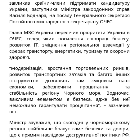
закликав країни-члени підтримати кандидатуру
України, заступника Міністра закордонних справ
Василя Боднара, на посаду Генерального секретаря
Постійного міжнародного секретаріату ОЧЕС.
Глава МЗС України перелічив пріоритети України в
ОЧЕС, серед яких посилення співпраці бізнесу,
розвиток ІТ, зміцнення регіональної взаємодії у
сферах транспорту, енергетики, туризму та охорони
здоров’я.
“Модернізація, зростання торговельних ринків,
розвиток транспортних зв’язків та багато інших
інструментів дозволять нам зміцнити наші
економіки, забезпечити процвітання та
стабільність регіону Чорного моря. Водночас,
важливим елементом є безпека, адже без неї
неможливо гарантувати процвітання”, – зазначив
він.
Міністр зауважив, що сьогодні у чорноморському
регіоні найбільше бракує саме безпеки та довіри,
що є прямим наслідком деструктивної політики РФ,