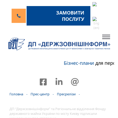
ЗАМОВИТИ
ПОСЛУГУ
Бізнес-плани
для персп
Головна
-
Прес-центр
-
Пресрелізи
-
ДП “Держзовнішінформ” та Регіональне відділення Фонду
державного майна України по місту Києву підписали