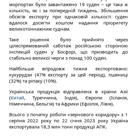
морпортах було завантажено 19 суден – це така ж
кількість, як і за попередній тиждень. Збільшення
обсягів експорту при однаковій кількості суден
вдалося досягти коштом надання пріоритету
великотоннажним суднам.
Таке рішення було прийнято через
цілеспрямований саботаж російською стороною
інспекцій суден у Босфорі, що призводить до
стабільно великої черги з понад 100 суден.
Найбільше впродовж тижня експортовано:
кукурудзи (47% експорту за цей період), пшениці
(32%) та ріпаку (10%).
Українська продукція відправлена в країни Азії
(
Китай
, Туреччина, Індія), Європи (Іспанія,
Німеччина, Бельгія) та Африки (Ефіопія, Лівія).
Всього з початку роботи «зернового коридору» з 1
серпня 2022 року по 22 січня 2023 року Україна
експортувала 18,3 млн тонн продукції АПК.