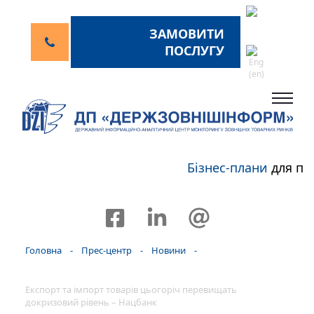
ЗАМОВИТИ
ПОСЛУГУ
Бізнес-плани
для пе
Головна
-
Прес-центр
-
Новини
-
Експорт та імпорт товарів цьогоріч перевищать
докризовий рівень – Нацбанк