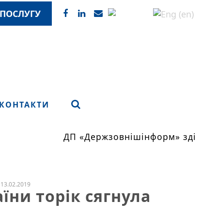
ПОСЛУГУ
КОНТАКТИ
ДП «Держзовнішінформ» здійснює
13.02.2019
їни торік сягнула