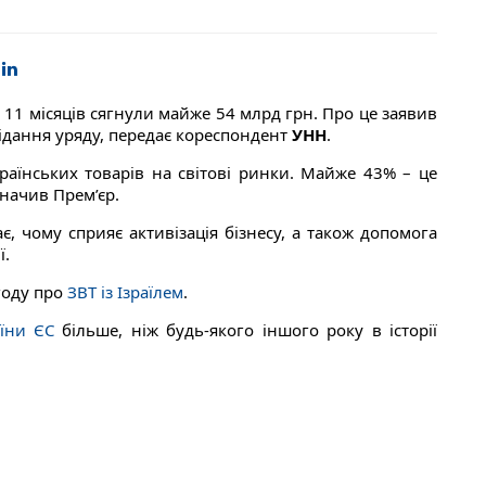
11 місяців сягнули майже 54 млрд грн. Про це заявив
сідання уряду, передає кореспондент
УНН
.
раїнських товарів на світові ринки. Майже 43% – це
значив Прем’єр.
є, чому сприяє активізація бізнесу, а також допомога
ї.
году про
ЗВТ із Ізраїлем
.
аїни ЄС
більше, ніж будь-якого іншого року в історії