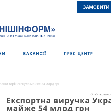
ЗАМОВИТИ 
НИ
ВАКАНСІЇ
ПРЕС-ЦЕНТР
раїни торік сягнула майже 54 млрд грн
Опубліковано 
Експортна виручка Укра
майже 54 млрд грн