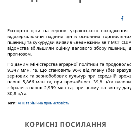
Експортні ціни на зернові українського походження
віддзеркалюючи падіння цін в основних торгівельних
пшениці та кукурудзи виявив «ведмежий» звіт МСГ США,
відомства збільшили оцінку валового збору пшениці 
прогнозом.
По даним Міністерства аграрної політики та продовольст
9,347 млн. га, що становить 96% від плану (без врах
зернових та зернобобових культур при середній врожай
площі 5,866 млн га, при врожайності 39,8 ц/га валов
зібрали з площі 2,959 млн га, при цьому на звітну да
30,8 ц/га.
Теги:
АПК та хімічна промисловість
КОРИСНІ ПОСИЛАННЯ