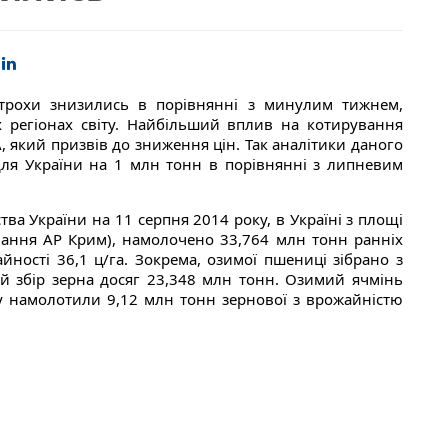
 трохи знизились в порівнянні з минулим тижнем,
 регіонах світу. Найбільший вплив на котирування
 який призвів до зниження цін. Так аналітики даного
для України на 1 млн тонн в порівнянні з липневим
ва України на 11 серпня 2014 року, в Україні з площі
ування АР Крим), намолочено 33,764 млн тонн ранніх
ності 36,1 ц/га. Зокрема, озимої пшениці зібрано з
ий збір зерна досяг 23,348 млн тонн. Озимий ячмінь
ту намолотили 9,12 млн тонн зернової з врожайністю