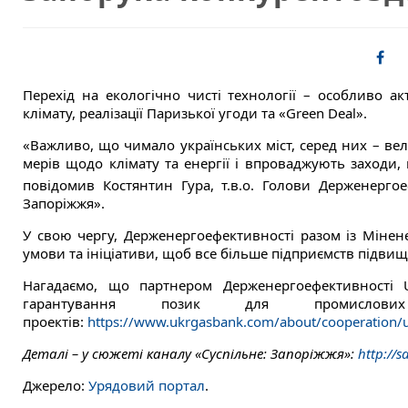
Перехід на екологічно чисті технології – особливо ак
клімату, реалізації Паризької угоди та «Green Deal».
«Важливо, що чимало українських міст, серед них – ве
мерів щодо клімату та енергії і впроваджують заход
повідомив Костянтин Гура, т.в.о. Голови Держенергое
Запоріжжя».
У свою чергу, Держенергоефективності разом із Мінен
умови та ініціативи, щоб все більше підприємств підви
Нагадаємо, що партнером Держенергоефективності
гарантування позик для промислових
проектів:
https://www.ukrgasbank.com/about/cooperation/
Деталі – у сюжеті каналу «Суспільне: Запоріжжя»:
http://
Джерело:
Урядовий портал
.