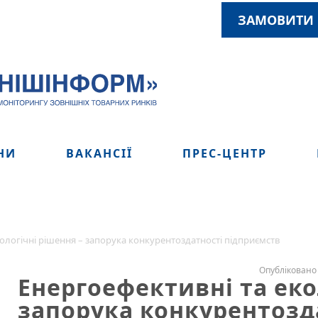
ЗАМОВИТИ 
НИ
ВАКАНСІЇ
ПРЕС-ЦЕНТР
кологічні рішення – запорука конкурентоздатності підприємств
Опубліковано 
Енергоефективні та еко
запорука конкурентозд