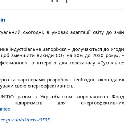
туальний сьогодні, в умовах адаптації світу до змін
лике індустріальне Запоріжжя – долучаються до Угоди
и, щоб зменшити викиди СО
на 30% до 2030 року», –
2
фективності, в інтерв’ю для телеканалу «Суспільне:
ерго та партнерами розробляє необхідні законодавчі
щували свою енергоефективність.
 UNIDO разом з Укргазбанком запроваджено Фонд
 підприємств для енергоефективних
unido
saee.gov.ua/uk/news/3535