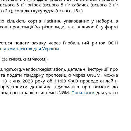
всього 5 г); огірок (всього 5 г); кабачок (всього 2 г);
о 2 г); солодка кукурудза (всього 15 г).
 кількість сортів насіння, упакованих у набори, з
і пропозиції (як різновиди, так і кількості), у формі
ується подати заявку через Глобальний ринок ООН
ів у комплектах для України
.
 (за київським часом).
ngm.org/Vendor/Registration). Детальні інструкції про
О та подати тендерну пропозицію через UNGM, можна
 18 січня 2023 року об 11:00 ФАО проведе онлайн-
 представити детальну інформацію про вимоги до
 щодо реєстрації в системі UNGM.
Посилання
для участі