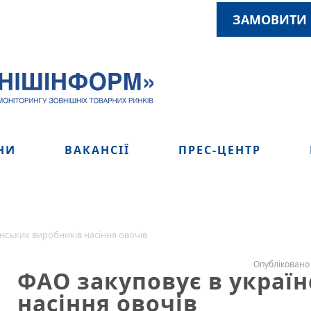
ЗАМОВИТИ 
НИ
ВАКАНСІЇ
ПРЕС-ЦЕНТР
нських виробників насіння овочів
Опубліковано 
ФАО закуповує в украї
насіння овочів