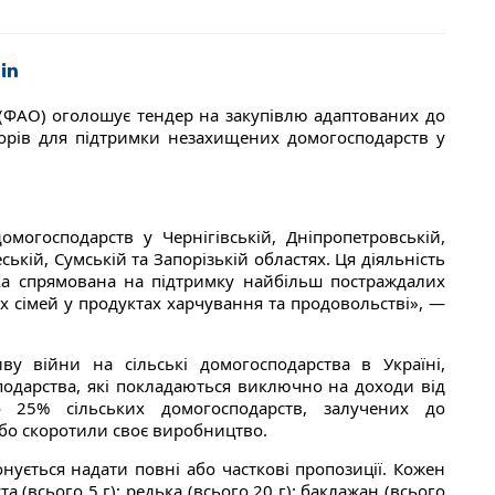
 (ФАО) оголошує тендер на закупівлю адаптованих до
борів для підтримки незахищених домогосподарств у
могосподарств у Чернігівській, Дніпропетровській,
ській, Сумській та Запорізькій областях. Ця діяльність
ка спрямована на підтримку найбільш постраждалих
х сімей у продуктах харчування та продовольстві», —
 війни на сільські домогосподарства в Україні,
одарства, які покладаються виключно на доходи від
о 25% сільських домогосподарств, залучених до
бо скоротили своє виробництво.
ується надати повні або часткові пропозиції. Кожен
 (всього 5 г); редька (всього 20 г); баклажан (всього