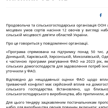
Продовольча та сільськогосподарська організація ООН
місцевих умов сортів насіння 12 овочів у вигляді на
сільській місцевості дев’яти областей України.
Про це говориться у повідомленні організації.
«Програма спрямована на підтримку понад 50 тис. до
Донецькій, Харківській, Херсонській, Миколаївській, Оде
є частиною програми реагування ФАО на 2023 рік, я
сільських домогосподарств для задоволення потреб їхні
уточнили у ФАО.
Відповідно до нещодавньої оцінки ФАО щодо впливу
триваючий конфлікт має серйозний вплив на домогосп
сільського господарства. Встановлено, що близьк
сільськогосподарського виробництва, або припинили, а
Для цього тендеру зацікавленим постачальникам пропон
набір для виробництва овочів повинен включати: капуста