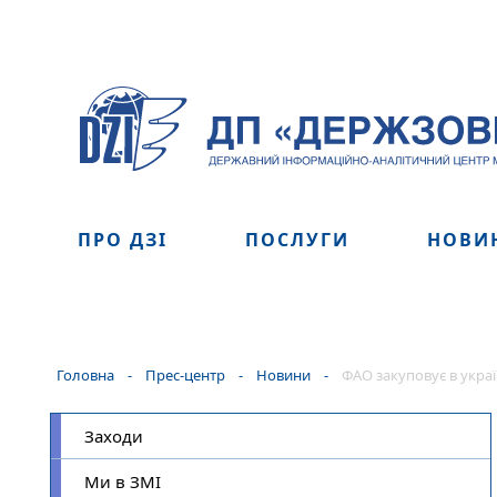
ПРО ДЗІ
ПОСЛУГИ
НОВИ
Головна
-
Прес-центр
-
Новини
-
ФАО закуповує в украї
Заходи
Ми в ЗМІ