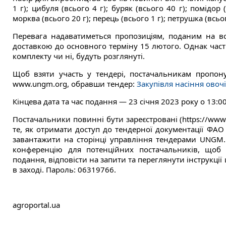
1 г); цибуля (всього 4 г); буряк (всього 40 г); помідор (
морква (всього 20 г); перець (всього 1 г); петрушка (всьог
Перевага надаватиметься пропозиціям, поданим на всю
доставкою до основного терміну 15 лютого. Однак частков
комплекту чи ні, будуть розглянуті.
Щоб взяти участь у тендері, постачальникам пропон
www.ungm.org, обравши тендер:
Закупівля насіння овоч
Кінцева дата та час подання — 23 січня 2023 року о 13:00
Постачальники повинні бути зареєстровані (https://www.u
те, як отримати доступ до тендерної документації ФА
завантажити на сторінці управління тендерами UNGM.
конференцію для потенційних постачальників, щоб
подання, відповісти на запити та переглянути інструкції
в заході. Пароль: 06319766.
agroportal.ua