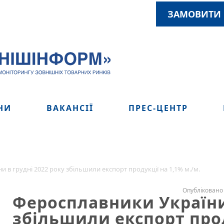
ЗАМОВИТИ 
НИ
ВАКАНСІЇ
ПРЕС-ЦЕНТР
 в грудні 2022 року збільшили експорт продукції на 1,1% м./м.
Опубліковано 
Феросплавники України 
збільшили експорт прод