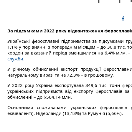
За підсумками 2022 року відвантаження феросплавів
Українські феросплавні підприємства за підсумками г
1,1% у порівнянні з попереднім місяцем – до 30,8 тис. 
кордон за вказаний період зменшилися на 6,4% м./м. – 
служби.
У річному обчисленні експорт продукції феросплавни
натуральному виразі та на 72,3% – в грошовому.
У 2022 році Україна експортувала 349,6 тис. тонн фер
українських підприємств від експорту феросплавів за
обчисленні – до $564,14 млн.
Основними споживачами українських феросплавів
еквіваленті), Нідерланди (13,13%) та Румунія (5,66%).