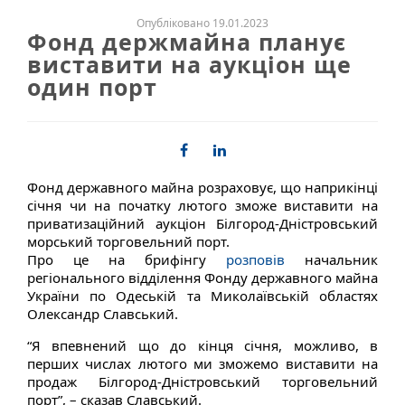
Опубліковано 19.01.2023
Фонд держмайна планує
виставити на аукціон ще
один порт
Фонд державного майна розраховує, що наприкінці
січня чи на початку лютого зможе виставити на
приватизаційний аукціон Білгород-Дністровський
морський торговельний порт.
Про це на брифінгу
розповів
начальник
регіонального відділення Фонду державного майна
України по Одеській та Миколаївській областях
Олександр Славський.
“Я впевнений що до кінця січня, можливо, в
перших числах лютого ми зможемо виставити на
продаж Білгород-Дністровський торговельний
порт”, – сказав Славський.