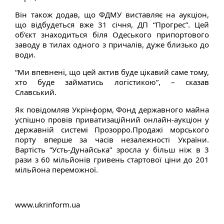
Він також додав, що ФДМУ виставляє на аукціон,
що відбудеться вже 31 січня, ДП “Прогрес”. Цей
об’єкт знаходиться біля Одеського припортового
заводу в тилах одного з причалів, дуже близько до
води.
“Ми впевнені, що цей актив буде цікавий саме тому,
хто буде займатись логістикою”, – сказав
Славський.
Як повідомляв Укрінформ, Фонд державного майна
успішно провів приватизаційний онлайн-аукціон у
державній системі Прозорро.Продажі морського
порту вперше за часів незалежності України.
Вартість “Усть-Дунайська” зросла у більш ніж в 3
рази з 60 мільйонів гривень стартової ціни до 201
мільйона переможної.
www.ukrinform.ua