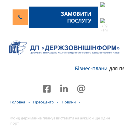
ЗАМОВИТИ
ПОСЛУГУ
Бізнес-плани
для пер
Головна
-
Прес-центр
-
Новини
-
Фонд держмайна планує виставити на аукціон ще один
порт