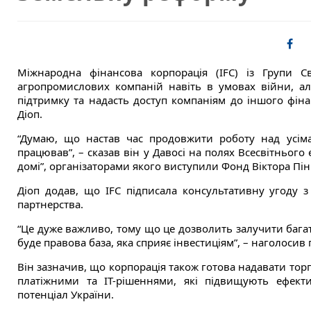
Міжнародна фінансова корпорація (IFC) із Групи С
агропромислових компаній навіть в умовах війни, а
підтримку та надасть доступ компаніям до іншого фін
Діоп.
“Думаю, що настав час продовжити роботу над усім
працював”, – сказав він у Давосі на полях Всесвітнього
домі”, організаторами якого виступили Фонд Віктора Пінчу
Діоп додав, що IFC підписала консультативну угоду 
партнерства.
“Це дуже важливо, тому що це дозволить залучити багат
буде правова база, яка сприяє інвестиціям”, – наголосив 
Він зазначив, що корпорація також готова надавати тор
платіжними та IT-рішеннями, які підвищують ефекти
потенціал України.