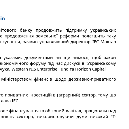
вітового банку продовжить підтримку українських
ле продовження земельної реформи полегшить таку
ансування, заявив управляючий директор IFC Махтар
а указами, документами чи ще чимось, щоб закон
 економічного форуму під час дискусії в “Українському
ка, Western NIS Enterprise Fund та Horizon Capital
з Міністерством фінансів щодо державно-приватного
о приватних інвестицій в (аграрний) сектор, тому що
глава IFC.
гове фінансування та обіговий капітал, працювати над
вність сектора, використовуючи дуже високий ІТ-