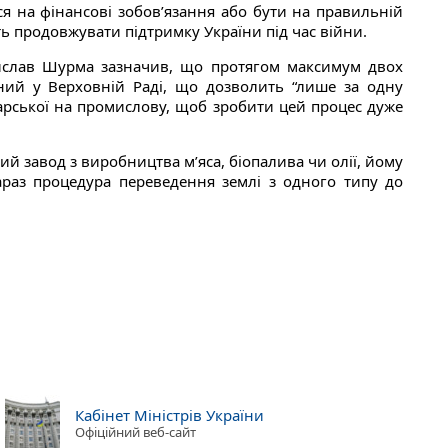
ся на фінансові зобов’язання або бути на правильній
сть продовжувати підтримку України під час війни.
тислав Шурма зазначив, що протягом максимум двох
аний у Верховній Раді, що дозволить “лише за одну
арської на промислову, щоб зробити цей процес дуже
й завод з виробництва м’яса, біопалива чи олії, йому
араз процедура переведення землі з одного типу до
Кабінет Міністрів України
Офіційний веб-сайт