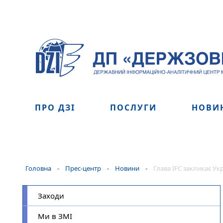
ПРО ДЗІ
ПОСЛУГИ
НОВИ
Головна
-
Прес-центр
-
Новини
-
Глава IFC закликає У
Заходи
Ми в ЗМІ