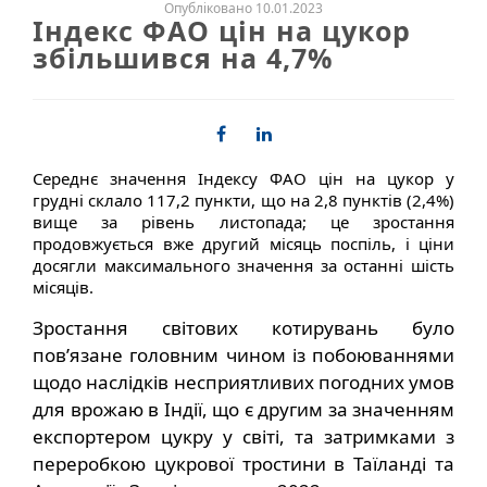
Опубліковано 10.01.2023
Індекс ФАО цін на цукор
збільшився на 4,7%
Середнє значення Індексу ФАО цін на цукор у
грудні склало 117,2 пункти, що на 2,8 пунктів (2,4%)
вище за рівень листопада; це зростання
продовжується вже другий місяць поспіль, і ціни
досягли максимального значення за останні шість
місяців.
Зростання світових котирувань було
пов’язане головним чином із побоюваннями
щодо наслідків несприятливих погодних умов
для врожаю в Індії, що є другим за значенням
експортером цукру у світі, та затримками з
переробкою цукрової тростини в Таїланді та