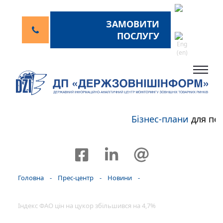
ЗАМОВИТИ
ПОСЛУГУ
Бізнес-плани
для пер
Головна
-
Прес-центр
-
Новини
-
Індекс ФАО цін на цукор збільшився на 4,7%