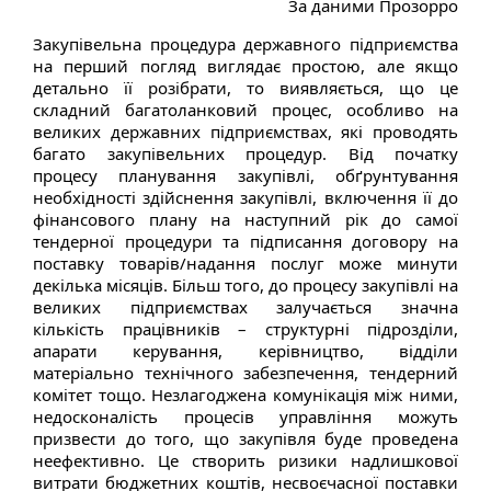
За даними Прозорро
Закупівельна процедура державного підприємства
на перший погляд виглядає простою, але якщо
детально її розібрати, то виявляється, що це
складний багатоланковий процес, особливо на
великих державних підприємствах, які проводять
багато закупівельних процедур. Від початку
процесу планування закупівлі, обґрунтування
необхідності здійснення закупівлі, включення її до
фінансового плану на наступний рік до самої
тендерної процедури та підписання договору на
поставку товарів/надання послуг може минути
декілька місяців. Більш того, до процесу закупівлі на
великих підприємствах залучається значна
кількість працівників – структурні підрозділи,
апарати керування, керівництво, відділи
матеріально технічного забезпечення, тендерний
комітет тощо. Незлагоджена комунікація між ними,
недосконалість процесів управління можуть
призвести до того, що закупівля буде проведена
неефективно. Це створить ризики надлишкової
витрати бюджетних коштів, несвоєчасної поставки