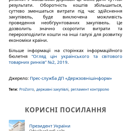
результати. Оборотність коштів збільшиться,
суттєво зменшаться витрати під час здійснення
закупівель, буде виключена можливість
проведення необґрунтованих закупівель. Це
дозволить значно скоротити витрати та
перерозподілити кошти на інші галузі для розвитку
економіки країни.
Більше інформації на сторінках інформаційного
бюлетня
“Огляд цін українського та світового
товарних ринків” №2, 2019
.
Джерело:
Прес-служба ДП «Держзовнішінформ»
Теги:
ProZorro
,
державні закупівлі
,
регламент контрролю
КОРИСНІ ПОСИЛАННЯ
Президент України
Офіційний веб-сайт