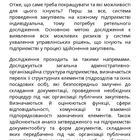
Отже, що саме треба покращувати та які можливості
для цього існують? Перш за все, система
проведення закупівель на кожному підприємстві
індивідуальна, тому потребує ретельного
дослідження. Основною метою дослідження є
виявлення всіх можливих ризиків у системі
ухвалення управлінських рішень, що існують на
підприємстві у процесі здійснення закупівель.
Дослідження проходить за такими напрямами.
Досліджується загальна адміністративно­
організаційна структура підприємства, визначається
перелік її структурних елементів (підрозділів та їхніх
посадових осіб), які безпосередньо залучені до
складання документації, проведення необхідних
процедур під час організації публічних закупівель.
Визначаються й оцінюються функції, сфери
відповідальності, комунікації та взаємної
підпорядкованості зазначених елементів. Також
здійснюється аналіз затвердженого на підприємстві
документообігу та форм документів, складання
яких передбачено під час організації публічних