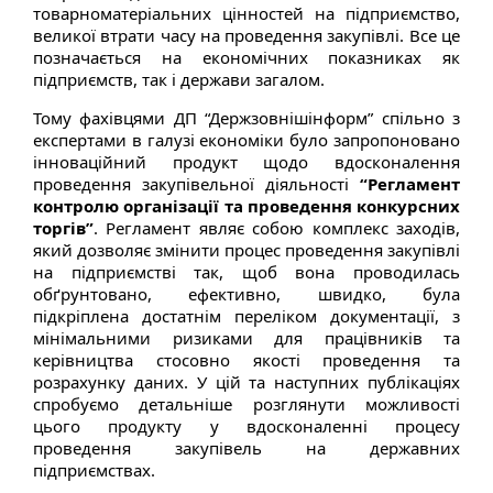
товарно­матеріальних цінностей на підприємство,
великої втрати часу на проведення закупівлі. Все це
позначається на економічних показниках як
підприємств, так і держави загалом.
Тому фахівцями ДП “Держзовнішінформ” спільно з
експертами в галузі економіки було запропоновано
інноваційний продукт щодо вдосконалення
проведення закупівельної діяльності
“Регламент
контролю організації та проведення конкурсних
торгів”
. Регламент являє собою комплекс заходів,
який дозволяє змінити процес проведення закупівлі
на підприємстві так, щоб вона проводилась
обґрунтовано, ефективно, швидко, була
підкріплена достатнім переліком документації, з
мінімальними ризиками для працівників та
керівництва стосовно якості проведення та
розрахунку даних. У цій та наступних публікаціях
спробуємо детальніше розглянути можливості
цього продукту у вдосконаленні процесу
проведення закупівель на державних
підприємствах.