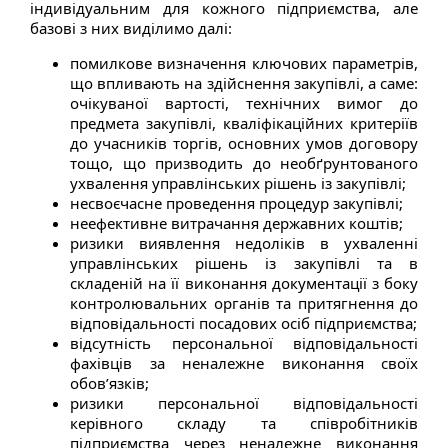
індивідуальним для кожного підприємства, але
базові з них виділимо далі:
помилкове визначення ключових параметрів,
що впливають на здійснення закупівлі, а саме:
очікуваної вартості, технічних вимог до
предмета закупівлі, кваліфікаційних критеріїв
до учасників торгів, основних умов договору
тощо, що призводить до необґрунтованого
ухвалення управлінських рішень із закупівлі;
несвоєчасне проведення процедур закупівлі;
неефективне витрачання державних коштів;
ризики виявлення недоліків в ухваленні
управлінських рішень із закупівлі та в
складеній на її виконання документації з боку
контролювальних органів та притягнення до
відповідальності посадових осіб підприємства;
відсутність персональної відповідальності
фахівців за неналежне виконання своїх
обов’язків;
ризики персональної відповідальності
керівного складу та співробітників
підприємства через неналежне виконання