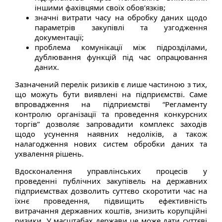
іншими фахівцями своїх обов’язків;
значні витрати часу на обробку даних щодо
параметрів закупівлі та узгодження
документації;
проблема комунікації між підрозділами,
дублювання функцій під час опрацювання
даних.
Зазначений перелік ризиків є лише частиною з тих,
що можуть бути виявлені на підприємстві. Саме
впровадження на підприємстві “Регламенту
контролю організації та проведення конкурсних
торгів” дозволяє запровадити комплекс заходів
щодо усунення наявних недоліків, а також
налагодження нових систем обробки даних та
ухвалення рішень.
Вдосконалення управлінських процесів у
проведенні публічних закупівель на державних
підприємствах дозволить суттєво скоротити час на
їхнє проведення, підвищить ефективність
витрачання державних коштів, знизить корупційні
ризики. У масштабах держави це може дати суттєві