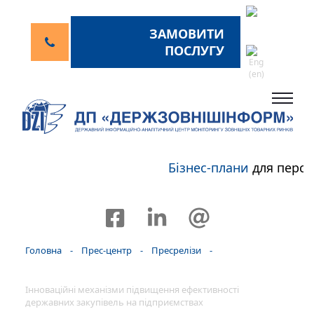
ЗАМОВИТИ
ПОСЛУГУ
Бізнес-плани
для перспе
Головна
-
Прес-центр
-
Пресрелізи
-
Інноваційні механізми підвищення ефективності
державних закупівель на підприємствах