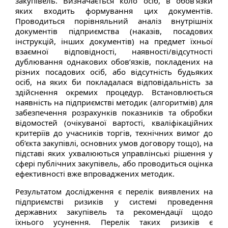
закупівель. Визначається коло осіб, в обов’язки
яких входить формування цих документів.
Проводиться порівняльний аналіз внутрішніх
документів підприємства (наказів, посадових
інструкцій, інших документів) на предмет їхньої
взаємної відповідності, наявності/відсутності
дублювання однакових обов’язків, покладених на
різних посадових осіб, або відсутність будь­яких
осіб, на яких би покладалася відповідальність за
здійснення окремих процедур. Встановлюється
наявність на підприємстві методик (алгоритмів) для
забезпечення розрахунків показників та обробки
відомостей (очікуваної вартості, кваліфікаційних
критеріїв до учасників торгів, технічних вимог до
об’єкта закупівлі, основних умов договору тощо), на
підставі яких ухвалюються управлінські рішення у
сфері публічних закупівель, або проводиться оцінка
ефективності вже впроваджених методик.
Результатом дослідження є перелік виявлених на
підприємстві ризиків у системі проведення
державних закупівель та рекомендації щодо
їхнього усунення. Перелік таких ризиків є