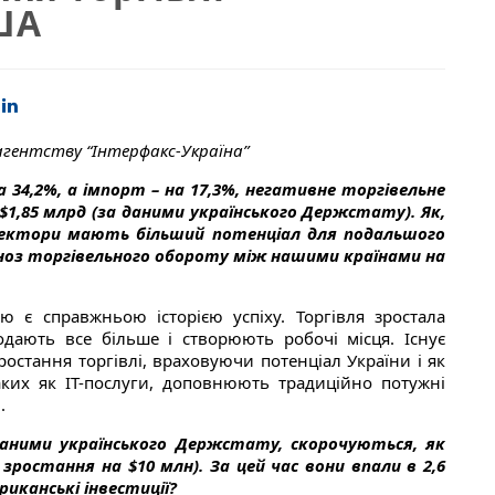
ША
гентству “Інтерфакс-Україна”
а 34,2%, а імпорт – на 17,3%, негативне торгівельне
 $1,85 млрд (за даними українського Держстату). Як,
 сектори мають більший потенціал для подальшого
ноз торгівельного обороту між нашими країнами на
ю є справжньою історією успіху. Торгівля зростала
дають все більше і створюють робочі місця. Існує
стання торгівлі, враховуючи потенціал України і як
таких як ІТ-послуги, доповнюють традиційно потужні
.
з даними українського Держстату, скорочуються, як
х зростання на $10 млн). За цей час вони впали в 2,6
риканські інвестиції?