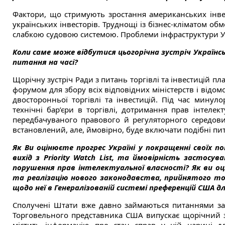
Фактори, що стримують зростання американських інвест
українських інвесторів. Труднощі із бізнес-кліматом об
слабкою судовою системою. Проблеми інфраструктури Ук
Коли саме може відбутися цьогорічна зустріч Українсь
питання на часі?
Щорічну зустріч Ради з питань торгівлі та інвестицій п
форумом для збору всіх відповідних міністерств і відо
двосторонньої торгівлі та інвестицій. Під час минуло
технічні бар’єри в торгівлі, дотримання прав інтелек
передбачуваного правового й регуляторного середов
встановлений, але, ймовірно, буде включати подібні пи
Як Ви оцінюєте прогрес Україні у покращенні своїх пок
вихід з Priority Watch List, та ймовірність застосу
порушення прав інтелектуальної власності? Як ви оц
та реалізацію нового законодавства, прийнятого то
щодо неї в Генералізованій системі преференцій США дл
Сполучені Штати вже давно займаються питаннями захи
Торговельного представника США випускає щорічний зв