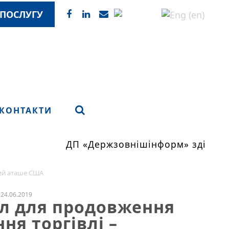
ПОСЛУГУ
КОНТАКТИ
ДП «Держзовнішінформ» здійснює 
ний аташе США
24.06.2019
ал для продовження
ня торгівлі –