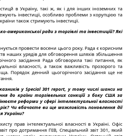
ицй в Україну, такі ж, як і для інших іноземних та
межують інвестиції, особливо проблеми з корупцією та
раїни також стримують інвестиції.
ко-американської ради з торгівлі та інвестицій? Які
ланується провести восени цього року. Рада є корисним
мств наших урядів для обговорення шляхів збільшення
річного засідання Рада обговорила такі питання, як
туальної власності, а також важливість прозорого та
ища. Порядок денний цьогорічного засідання ще не
тання.
азників у Special 301 report, у тому числі шанси на
вання до країни торгівельних санкцій з боку США за
інюєте реформи у сфері інтелектуальної власності
рік? Чи вбачаєте ви ще можливість поновлення дії
я України?
сту прав інтелектуальної власності в Україні. Офіс
іт про дотримання ПІВ, Спеціальний звіт 301, який