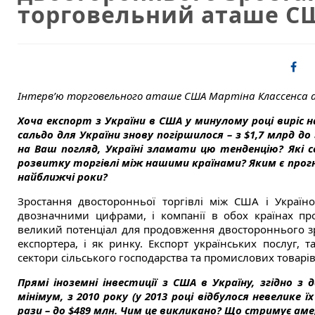
торговельний аташе С
Інтерв’ю торговельного аташе США Мартіна Классенса а
Хоча експорт з України в США у минулому році виріс н
сальдо для України знову погіршилося – з $1,7 млрд до
на Ваш погляд, Україні зламати цю тенденцію? Які
розвитку торгівлі між нашими країнами? Яким є прог
найближчі роки?
Зростання двосторонньої торгівлі між США і Україно
двозначними цифрами, і компанії в обох країнах про
великий потенціал для продовження двостороннього зро
експортера, і як ринку. Експорт українських послуг, 
сектори сільського господарства та промислових товарів
Прямі іноземні інвестиції з США в Україну, згідно 
мінімум, з 2010 року (у 2013 році відбулося невелике ї
рази – до $489 млн. Чим це викликано? Що стримує аме