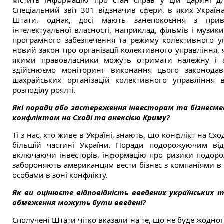
містить інформацію про стан справ у цій царині дл
Спеціальний звіт 301 відзначив сфери, в яких Україна
Штати, однак, досі мають занепокоєння з приво
інтелектуальної власності, наприклад, фільмів і музи
програмного забезпечення та режиму колективного уп
новий закон про організації колективного управління, 
якими правовласники можуть отримати належну і а
здійснюємо моніторинг виконання цього законодавс
шахрайських організацій колективного управління 
розподілу роялті.
Які поради або застереження інвесторам та бізнесмен
конфліктом на Сході та анексією Криму?
Ті з нас, хто живе в Україні, знають, що конфлікт на Сх
більшій частині України. Поради подорожуючим ві
включаючи інвесторів, інформацію про ризики подороже
забороняють американцям вести бізнес з компаніями в
особами в зоні конфлікту.
Як ви оцінюєте відповідність введених українських т
обмеження можуть бути введені?
Сполучені Штати чітко вказали на те, що не буде жодног