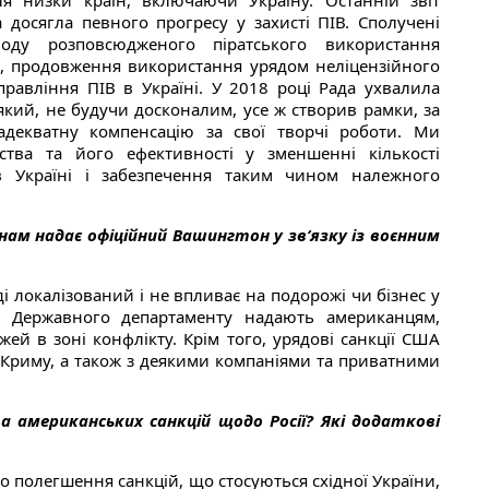
я низки країн, включаючи Україну. Останній звіт
 досягла певного прогресу у захисті ПІВ. Сполучені
ду розповсюдженого піратського використання
ки, продовження використання урядом неліцензійного
равління ПІВ в Україні. У 2018 році Рада ухвалила
який, не будучи досконалим, усе ж створив рамки, за
декватну компенсацію за свої творчі роботи. Ми
тва та його ефективності у зменшенні кількості
в Україні і забезпечення таким чином належного
ам надає офіційний Вашингтон у зв‘язку із воєнним
оді локалізований і не впливає на подорожі чи бізнес у
д Державного департаменту надають американцям,
й в зоні конфлікту. Крім того, урядові санкції США
 Криму, а також з деякими компаніями та приватними
а американських санкцій щодо Росії? Які додаткові
о полегшення санкцій, що стосуються східної України,