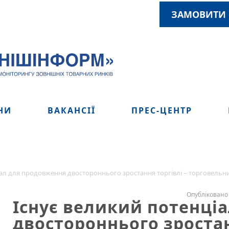
ЗАМОВИТИ 
НИ
ВАКАНСІЇ
ПРЕС-ЦЕНТР
іал для продовження двостороннього зростання торгівлі – торговель
Опубліковано 
Існує великий потенці
двостороннього зростан