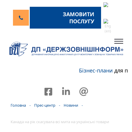
ЗАМОВИТИ
ПОСЛУГУ
Бізнес-плани
для пе
Головна
-
Прес-центр
-
Новини
-
Канада на рік скасувала всі мита на українські товари