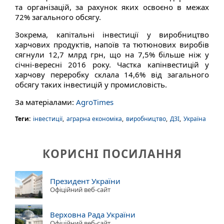
та організацій, за рахунок яких освоєно в межах
72% загального обсягу.
Зокрема, капітальні інвестиції у виробництво
харчових продуктів, напоїв та тютюнових виробів
сягнули 12,7 млрд грн, що на 7,5% більше ніж у
січні-вересні 2016 року. Частка капінвестицій у
харчову переробку склала 14,6% від загального
обсягу таких інвестицій у промисловість.
За матеріалами:
AgroTimes
Теги:
інвестиції
,
аграрна економіка
,
виробництво
,
ДЗІ
,
Україна
КОРИСНІ ПОСИЛАННЯ
Президент України
Офіційний веб-сайт
Верховна Рада України
Офіційний веб-сайт