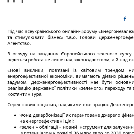
Під час Всеукраїнського онлайн-форуму «Енергонезалежні
та стимулювати бізнес» т.в.о. Голови Держенергоеф
Агентство.
З огляду на завдання Європейського зеленого курсу 
ведеться робота не лише над законодавством, а й над о
«Нові виклики, пов’язані із світовим трендом ни
енергоефективної економіки, вимагають дієвих рішень 
задумом, Держенергоефективності має бути основни
реалізацію державної політики «зеленого» переходу та 
Костянтин Гура.
Серед нових ініціатив, над якими вже працює Держенерг
Фонд декарбонізації як гарантоване джерело фінан
на енергоефективні цілі;
«зелені» облігації – новий інструмент для залуче
із потенціалом у розмірі 36 млрд євро до 2030 року;