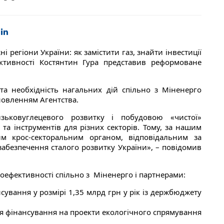
 регіони України: як замістити газ, знайти інвестиції
ективності Костянтин Гура представив реформоване
та необхідність нагальних дій спільно з Міненерго
новленням Агентства.
зьковуглецевого розвитку і побудовою «чистої»
та інструментів для різних секторів. Тому, за нашим
м крос-секторальним органом, відповідальним за
забезпечення сталого розвитку України», – повідомив
оефективності спільно з Міненерго і партнерами:
сування у розмірі 1,35 млрд грн у рік із держбюджету
ння фінансування на проекти екологічного спрямування