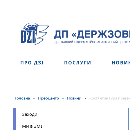
ПРО ДЗІ
ПОСЛУГИ
НОВИ
Головна
-
Прес-центр
-
Новини
-
Костянтин Гура през
Заходи
Ми в ЗМІ