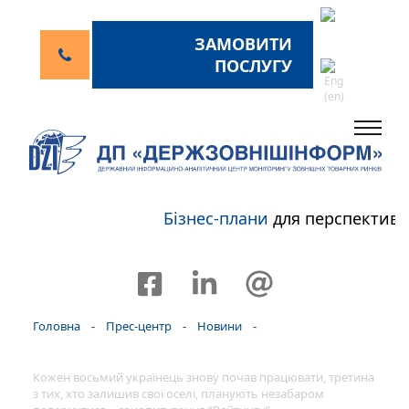
ЗАМОВИТИ
ПОСЛУГУ
Бізнес-плани
для перспективн
Головна
-
Прес-центр
-
Новини
-
Кожен восьмий українець знову почав працювати, третина
з тих, хто залишив свої оселі, планують незабаром