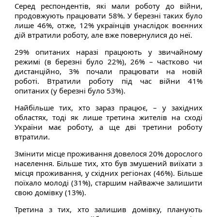
Серед респондентів, які мали роботу до війни,
продовжують працювати 58%. У березні таких було
лише 46%, отже, 12% українців унаслідок воєнних
дій втратили роботу, але вже повернулися до неї.
29% опитаних наразі працюють у звичайному
режимі (в березні було 22%), 26% – частково чи
дистанційно, 3% почали працювати на новій
роботі. Втратили роботу під час війни 41%
опитаних (у березні було 53%).
Найбільше тих, хто зараз працює, – у західних
областях, тоді як лише третина жителів на сході
України має роботу, а ще дві третини роботу
втратили.
Змінити місце проживання довелося 20% дорослого
населення. Більше тих, хто був змушений виїхати з
місця проживання, у східних регіонах (46%). Більше
поїхало молоді (31%), старшим найважче залишити
свою домівку (13%).
Третина з тих, хто залишив домівку, планують