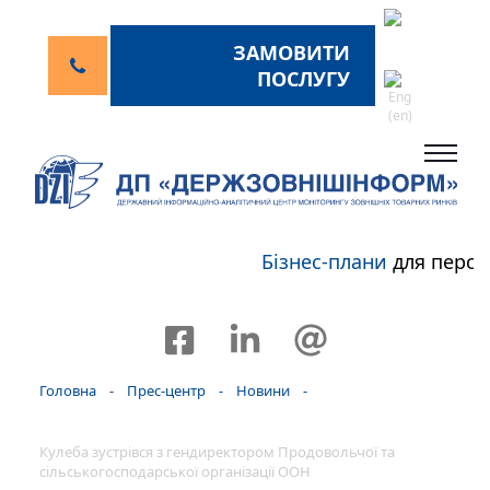
ЗАМОВИТИ
ПОСЛУГУ
Бізнес-плани
для персп
Головна
-
Прес-центр
-
Новини
-
Кулеба зустрівся з гендиректором Продовольчої та
сільськогосподарської організації ООН