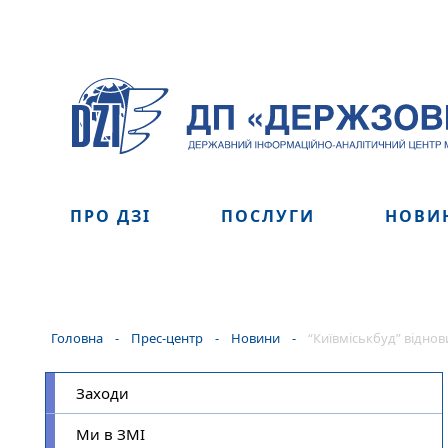
ПРО ДЗІ
ПОСЛУГИ
НОВИ
Головна
-
Прес-центр
-
Новини
-
“Київміськбуд” віднови
Заходи
Ми в ЗМІ