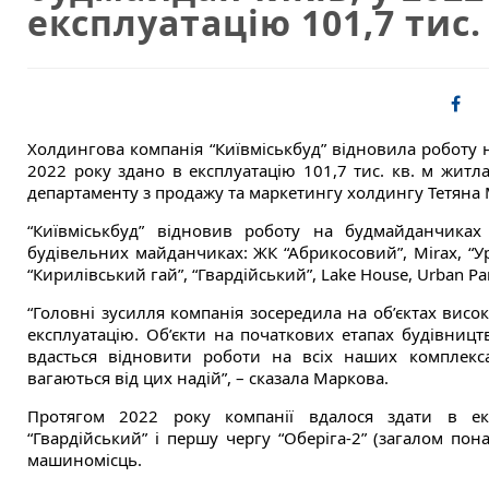
експлуатацію 101,7 тис.
Холдингова компанія “Київміськбуд” відновила роботу 
2022 року здано в експлуатацію 101,7 тис. кв. м житла
департаменту з продажу та маркетингу холдингу Тетяна
“Київміськбуд” відновив роботу на будмайданчиках
будівельних майданчиках: ЖК “Абрикосовий”, Miraх, “Урл
“Кирилівський гай”, “Гвардійський”, Lake House, Urban Pa
“Головні зусилля компанія зосередила на об’єктах висок
експлуатацію. Об’єкти на початкових етапах будівниц
вдасться відновити роботи на всіх наших комплекса
вагаються від цих надій”, – сказала Маркова.
Протягом 2022 року компанії вдалося здати в екс
“Гвардійський” і першу чергу “Оберіга-2” (загалом пон
машиномісць.