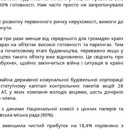
50% готовності. Нам часто просто не запропонували
х розвитку первинного ринку нерухомості, вимоги до
янути.
а-три рази менше від середнього для громадян країн
раз на об’єктах високої готовності та паркінгах. Тим
на початковому етапі будівництва, переважно якщо у
тво такого об’єкту вже відновлено. Це свідчить про
ухне», щойно закінчиться війна і ситуація в країні
майна державної комунальної будівельної корпорації
статутному капіталі контрольних пакетів акцій 28
 АТ, у яких компанія володіє акціями, шість дочірніх
 члена.
 з даними Національної комісії з цінних паперів та
ська міська рада (80%).
я зменшила чистий прибуток на 18,4% порівняно з