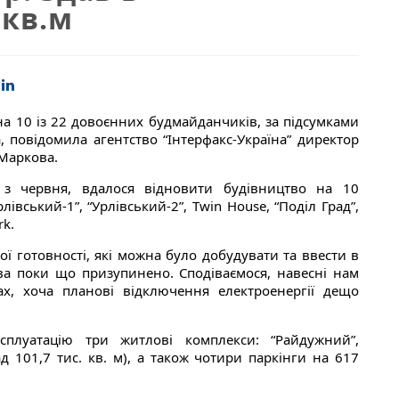
 кв.м
на 10 із 22 довоєнних будмайданчиків, за підсумками
, повідомила агентство “Інтерфакс-Україна” директор
 Маркова.
 з червня, вдалося відновити будівництво на 10
івський-1”, “Урлівський-2”, Twin House, “Поділ Град”,
rk.
ої готовності, які можна було добудувати та ввести в
тва поки що призупинено. Сподіваємося, навесні нам
х, хоча планові відключення електроенергії дещо
плуатацію три житлові комплекси: “Райдужний”,
ад 101,7 тис. кв. м), а також чотири паркінги на 617