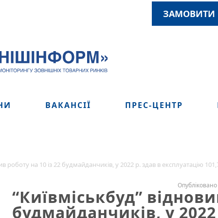
ЗАМОВИТИ 
НИ
ВАКАНСІЇ
ПРЕС-ЦЕНТР
в роботу на 10 із 22 будмайданчиків, у 2022 р. здав в експлуатацію 101,7
Опубліковано 
“Київміськбуд” відновив
будмайданчиків, у 2022 