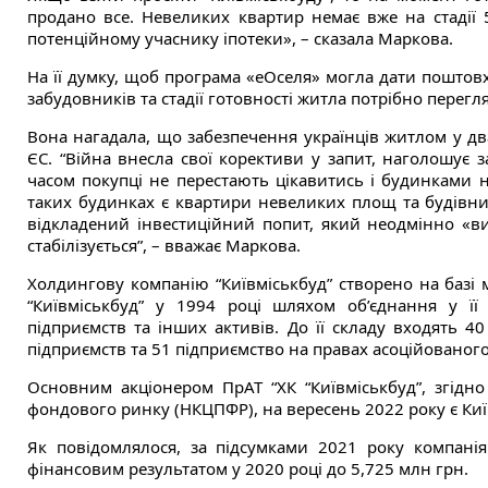
продано все. Невеликих квартир немає вже на стадії 
потенційному учаснику іпотеки», – сказала Маркова.
На її думку, щоб програма «еОселя» могла дати поштов
забудовників та стадії готовності житла потрібно перегл
Вона нагадала, що забезпечення українців житлом у дв
ЄС. “Війна внесла свої корективи у запит, наголошує за
часом покупці не перестають цікавитись і будинками 
таких будинках є квартири невеликих площ та будівниц
відкладений інвестиційний попит, який неодмінно «виб
стабілізується”, – вважає Маркова.
Холдингову компанію “Київміськбуд” створено на базі 
“Київміськбуд” у 1994 році шляхом об’єднання у її 
підприємств та інших активів. До її складу входять 40
підприємств та 51 підприємство на правах асоційованого
Основним акціонером ПрАТ “ХК “Київміськбуд”, згідно
фондового ринку (НКЦПФР), на вересень 2022 року є Київ
Як повідомлялося, за підсумками 2021 року компані
фінансовим результатом у 2020 році до 5,725 млн грн.