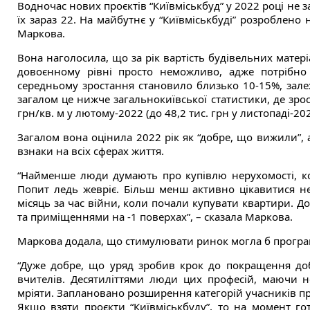
Водночас нових проєктів “Київміськбуд” у 2022 році не з
їх зараз 22. На майбутнє у “Київміськбуді” розроблено н
Маркова.
Вона наголосила, що за рік вартість будівельних матер
довоєнному рівні просто неможливо, адже потрібно 
середньому зростання становило близько 10-15%, зале
загалом це нижче загальнокиївської статистики, де зрос
грн/кв. м у лютому-2022 (до 48,2 тис. грн у листопаді-202
Загалом вона оцінила 2022 рік як “добре, що вижили”,
взнаки на всіх сферах життя.
“Найменше люди думають про купівлю нерухомості, кол
Попит ледь жевріє. Більш менш активно цікавитися не
місяць за час війни, коли почали купувати квартири. 
та приміщеннями на -1 поверхах”, – сказала Маркова.
Маркова додала, що стимулювати ринок могла б програма
“Дуже добре, що уряд зробив крок до покращення добр
вчителів. Десятиліттями люди цих професій, маючи н
мріяти. Заплановано розширення категорій учасників пр
Якщо взяти проєкти “Київміськбуду”, то на момент го