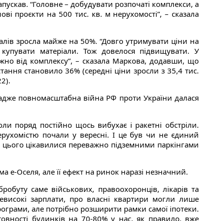
апускав. “Головне – добудувати розпочаті комплекси, а
ові проєкти на 500 тис. кв. м нерухомості”, – сказала
іалів зросла майже на 50%. “Довго утримувати ціни на
купувати матеріали. Тож довелося підвищувати. У
жно від комплексу”, – сказала Маркова, додавши, що
тання становило 36% (середні ціни зросли з 35,4 тис.
2).
 адже повномасштабна війна РФ проти України далася
и поряд постійно щось вибухає і ракетні обстріли.
рухомістю почали у вересні. І це був чи не єдиний
До цього цікавилися переважно підземними паркінгами
 е-Оселя, але її ефект на ринок наразі незначний.
обуту саме військових, правоохоронців, лікарів та
евисокі зарплати, про власні квартири могли лише
ограми, але потрібно розширити рамки самої іпотеки.
товності будинків на 70-80% у нас, як правило, вже