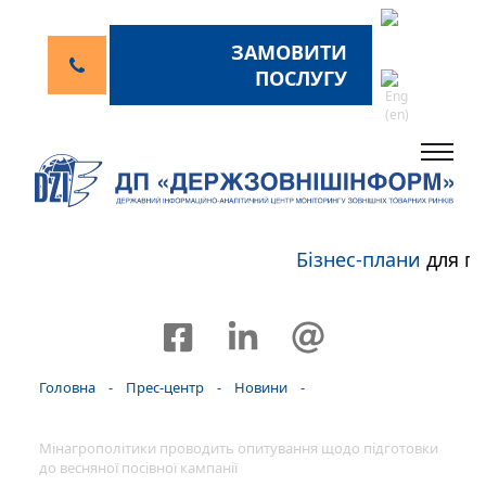
ЗАМОВИТИ
ПОСЛУГУ
Бізнес-плани
для пе
Головна
-
Прес-центр
-
Новини
-
Мінагрополітики проводить опитування щодо підготовки
до весняної посівної кампанії