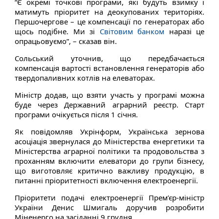
“Є окремі точкові програми, які будуть взимку і
матимуть пріоритет на деокупованих територіях.
Першочергове – це компенсації по генераторах або
щось подібне. Ми зі
Світовим банком
наразі це
опрацьовуємо”, – сказав він.
Сольський уточнив, що передбачається
компенсація вартості встановлення генераторів або
твердопаливних котлів на елеваторах.
Міністр додав, що взяти участь у програмі можна
буде через Державний аграрний реєстр. Старт
програми очікується після 1 січня.
Як повідомляв Укрінформ, Українська зернова
асоціація звернулася до Міністерства енергетики та
Міністерства аграрної політики та продовольства з
проханням включити елеватори до групи бізнесу,
що виготовляє критично важливу продукцію, в
питанні пріоритетності включення електроенергії.
Пріоритети подачі електроенергії Прем’єр-міністр
України Денис Шмигаль доручив розробити
Міненерго на засіданні 9 грудня.