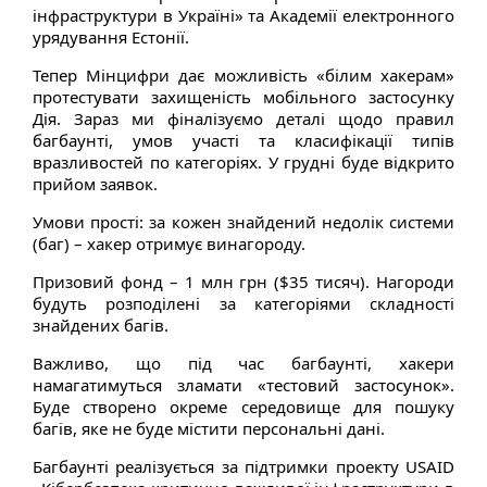
інфраструктури в Україні» та Академії електронного
урядування Естонії.
Тепер Мінцифри дає можливість «білим хакерам»
протестувати захищеність мобільного застосунку
Дія. Зараз ми фіналізуємо деталі щодо правил
багбаунті, умов участі та класифікації типів
вразливостей по категоріях. У грудні буде відкрито
прийом заявок.
Умови прості: за кожен знайдений недолік системи
(баг) – хакер отримує винагороду.
Призовий фонд – 1 млн грн ($35 тисяч). Нагороди
будуть розподілені за категоріями складності
знайдених багів.
Важливо, що під час багбаунті, хакери
намагатимуться зламати «тестовий застосунок».
Буде створено окреме середовище для пошуку
багів, яке не буде містити персональні дані.
Багбаунті реалізується за підтримки проекту USAID