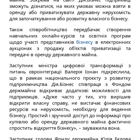
зможуть дізнатися, на яких умовах можна взяти в
оренду або приватизувати державну нерухомість
для започаткування або розвитку власного бізнесу.
Також співробітництво передбачає створення
навчальних онлайн-курсів та освітніх програм
щодо участі представників
бізнесу
в електронних
аукціонах з продажу об’єктів приватизації та
передачі в оренду державного майна.
Заступник міністра цифрової трансформації з
питань євроінтеграції Валерія Іонан підкреслила,
що в рамках національного проєкту з розвитку
підприємництва Дія.Бізнес співпраця з Фондом
держмайна відкриває додаткові можливості для
підприємців. «Дуже часто у тих, хто вирішив
відкрити власну справу, не вистачає фінансових
ресурсів на нерухомість, необхідну для ведення
бізнесу. Простий і зручний доступ до інформації про
купівлю або оренду державного майна фактично
спростить відкриття бізнесу», – зауважила вона.
Заступник голови Фонду держмайна Юлія Бєлова