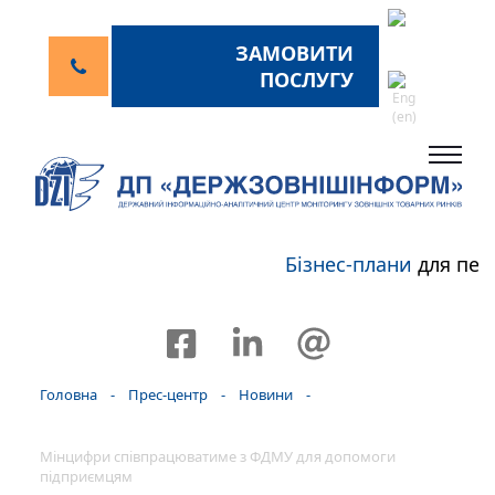
ЗАМОВИТИ
ПОСЛУГУ
Бізнес-плани
для пер
Головна
-
Прес-центр
-
Новини
-
Мінцифри співпрацюватиме з ФДМУ для допомоги
підприємцям