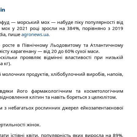
ерфуд — морський мох — набуде піку популярності від
 мох у 2021 році зросли на 384%, порівняно з 2019
dia, пише
agronews.ua.
о росте в Північному Льодовитому та Атлантичному
істу карагенану — від 20 до 60% сухої маси.
кільки проявляє відмінні властивості при низькій
а кг).
 молочних продуктів, хлібобулочний виробів, напоїв,
вдяки його фармакологічним та косметологічним
відновлення клітин та навіть бореться з целюлітом.
им з небагатьох рослинних джерел ейкозапентаєнової
ртильності жінок.
ти їстівні квіти, популярність яких виросла на 89%,