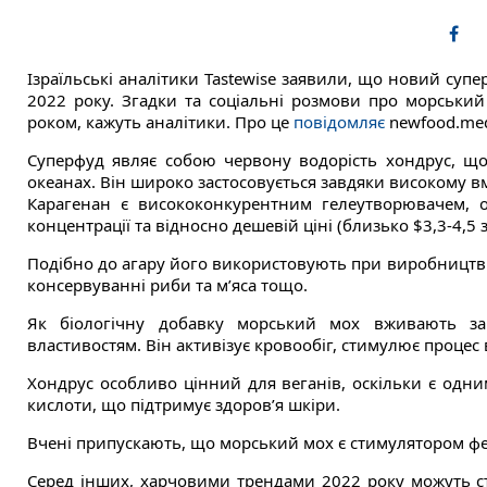
Ізраїльські аналітики Tastewise заявили, що новий суп
2022 року. Згадки та соціальні розмови про морський
роком, кажуть аналітики. Про це
повідомляє
newfood.me
Суперфуд являє собою червону водорість хондрус, щ
океанах. Він широко застосовується завдяки високому вм
Карагенан є висококонкурентним гелеутворювачем, ос
концентрації та відносно дешевій ціні (близько $3,3-4,5 з
Подібно до агару його використовують при виробництві
консервуванні риби та м’яса тощо.
Як біологічну добавку морський мох вживають за
властивостям. Він активізує кровообіг, стимулює процес 
Хондрус особливо цінний для веганів, оскільки є одн
кислоти, що підтримує здоров’я шкіри.
Вчені припускають, що морський мох є стимулятором фе
Серед інших, харчовими трендами 2022 року можуть ста