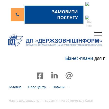
ЗАМОВИТИ
ПОСЛУГУ
Бізнес-плани
для пе
Головна
-
Прес-центр
-
Новини
-
Нафта дешевшає на тлі карантинних обмежень у Китаї