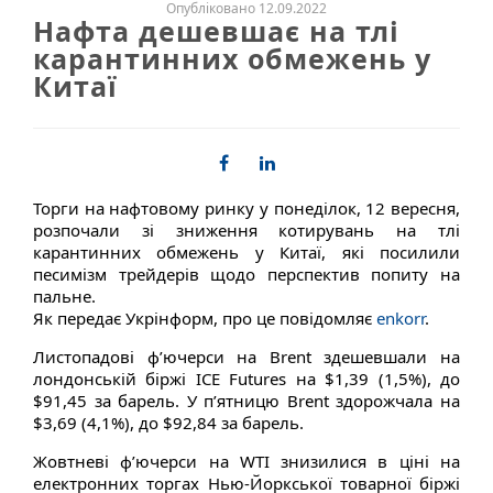
Опубліковано 12.09.2022
Нафта дешевшає на тлі
карантинних обмежень у
Китаї
Торги на нафтовому ринку у понеділок, 12 вересня,
розпочали зі зниження котирувань на тлі
карантинних обмежень у Китаї, які посилили
песимізм трейдерів щодо перспектив попиту на
пальне.
Як передає Укрінформ, про це повідомляє
enkorr
.
Листопадові ф’ючерси на Brent здешевшали на
лондонській біржі ICE Futures на $1,39 (1,5%), до
$91,45 за барель. У п’ятницю Brent здорожчала на
$3,69 (4,1%), до $92,84 за барель.
Жовтневі ф’ючерси на WTI знизилися в ціні на
електронних торгах Нью-Йоркської товарної біржі