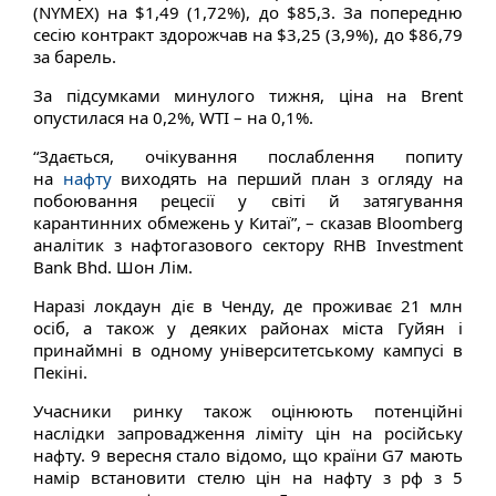
(NYMEX) на $1,49 (1,72%), до $85,3. За попередню
сесію контракт здорожчав на $3,25 (3,9%), до $86,79
за барель.
За підсумками минулого тижня, ціна на Brent
опустилася на 0,2%, WTI – на 0,1%.
“Здається, очікування послаблення попиту
на
нафту
виходять на перший план з огляду на
побоювання рецесії у світі й затягування
карантинних обмежень у Китаї”, – сказав Bloomberg
аналітик з нафтогазового сектору RHB Investment
Bank Bhd. Шон Лім.
Наразі локдаун діє в Ченду, де проживає 21 млн
осіб, а також у деяких районах міста Гуйян і
принаймні в одному університетському кампусі в
Пекіні.
Учасники ринку також оцінюють потенційні
наслідки запровадження ліміту цін на російську
нафту. 9 вересня стало відомо, що країни G7 мають
намір встановити стелю цін на нафту з рф з 5