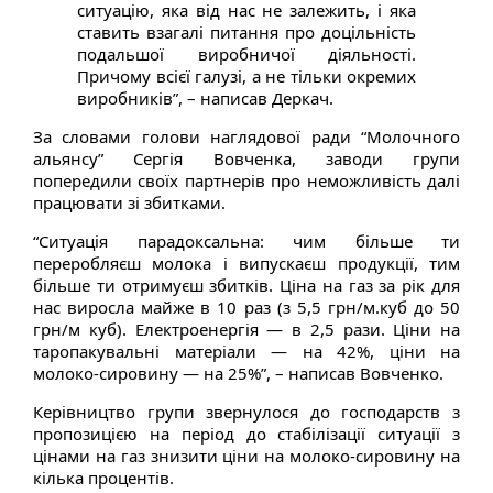
ситуацію, яка від нас не залежить, і яка
ставить взагалі питання про доцільність
подальшої виробничої діяльності.
Причому всієї галузі, а не тільки окремих
виробників”, – написав Деркач.
За словами голови наглядової ради “Молочного
альянсу” Сергія Вовченка, заводи групи
попередили своїх партнерів про неможливість далі
працювати зі збитками.
“Ситуація парадоксальна: чим більше ти
переробляєш молока і випускаєш продукції, тим
більше ти отримуєш збитків. Ціна на газ за рік для
нас виросла майже в 10 раз (з 5,5 грн/м.куб до 50
грн/м куб). Електроенергія — в 2,5 рази. Ціни на
таропакувальні матеріали — на 42%, ціни на
молоко-сировину — на 25%”, – написав Вовченко.
Керівництво групи звернулося до господарств з
пропозицією на період до стабілізації ситуації з
цінами на газ знизити ціни на молоко-сировину на
кілька процентів.