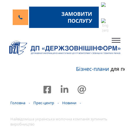
ЗАМОВИТИ
ПОСЛУГУ
Бізнес-плани
для пер
Головна
-
Прес-центр
-
Новини
-
Найвідоміша українська молочна компанія зупинить
виробництво