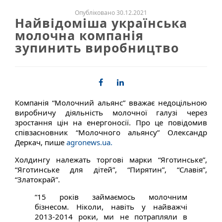
Опубліковано 30.12.2021
Найвідоміша українська
молочна компанія
зупинить виробництво
Компанія “Молочний альянс” вважає недоцільною
виробничу діяльність молочної галузі через
зростання цін на енергоносії. Про це повідомив
співзасновник “Молочного альянсу” Олександр
Деркач, пише
agronews.ua.
Холдингу належать торгові марки “Яготинське”,
“Яготинське для дітей”, “Пирятин”, “Славія”,
“Златокрай”.
“15 років займаємось молочним
бізнесом. Ніколи, навіть у найважчі
2013-2014 роки, ми не потрапляли в