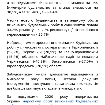
а за підсумками січня-жовтня – знизився на 1%.
Інженерне будівництво за місяць знизилося на
30,5%, а за 10 місяців – на 4%.
Частка нового будівництва в загальному обсязі
виконаних будівельних робіт в січні-жовтні склала
33,2%, ремонту – 41,1%, реконструкції та технічного
переоснащення – 25,7%.
Найвищі темпи зростання виконаних будівельних
робіт у січні-жовтні спостерігалися в Тернопільській
(52,2%), Черкаській (28,5%) та Івано-Франківській
(15,2%) областях. Найзначніше падіння показали
Чернівецька (-40,8%), Закарпатська (-27,5%) і
Кіровоградська (-28,5%) області.
Забудовникам житла допомагає відкладений з
минулого року попит, нестача дохідних
інструментів інвестування та загальна інфляція. Це
ще більше мотивує вкладати в «квадрати».
За підсумками 2020 року підприємства
України
наростили обсяг виконаних будівельних