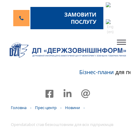
ЗАМОВИТИ
ПОСЛУГУ
Бізнес-плани
для пер
Головна
-
Прес-центр
-
Новини
-
Opendatabot став безкоштовним для всіх підприємців