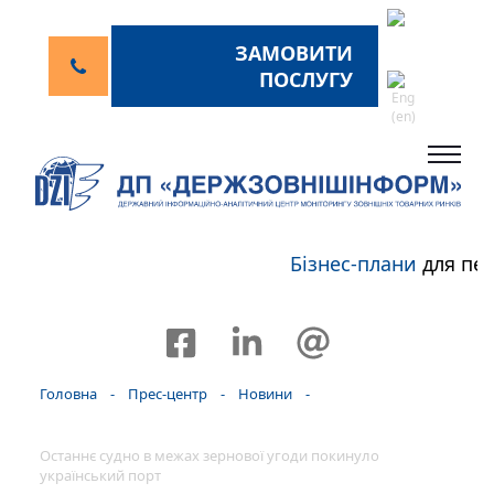
ЗАМОВИТИ
ПОСЛУГУ
Бізнес-плани
для пер
Головна
-
Прес-центр
-
Новини
-
Останнє судно в межах зернової угоди покинуло
український порт