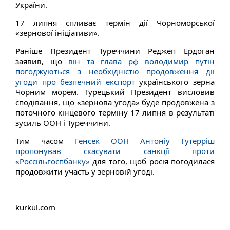
України.
17 липня спливає термін дії Чорноморської
«зернової ініціативи».
Раніше Президент Туреччини Реджеп Ердоган
заявив, що
він та глава рф володимир путін
погоджуються з необхідністю продовження дії
угоди про безпечний експорт
українського зерна
Чорним морем. Турецький Президент висловив
сподівання, що «зернова угода» буде продовжена з
поточного кінцевого терміну 17 липня в результаті
зусиль ООН і Туреччини.
Тим часом
Генсек ООН Антоніу Гутерріш
пропонував скасувати санкції проти
«Россільгоспбанку»
для того, щоб росія погодилася
продовжити участь у зерновій угоді.
kurkul.com