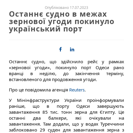
Опубліковано 17.07.2023
Останнє судно в межах
зернової угоди покинуло
український порт
Останнє судно, що здійснило рейс у рамках
«зернової угоди», покинуло порт Одеси рано
вранці в неділю, до закінчення терміну,
встановленого для продовження угоди.
Про це повідомила агенція
Reuters
.
У Мінінфраструктури України проінформували
раніше, що в порту Одеси завершують
завантаження 85 тис. тонн зерна для Єгипту. Це
останні два балкери, які очікували на
завантаження. Там додали, що у водах Туреччини
заблоковано 29 суден для завантаження зерна з