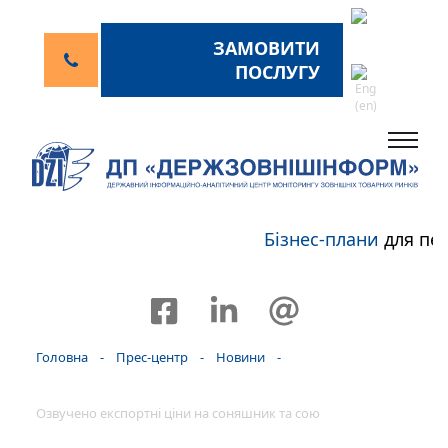
ЗАМОВИТИ
ПОСЛУГУ
Бізнес-плани
для пер
Головна
-
Прес-центр
-
Новини
-
Озвучено експортні ціни на соняшник та сою