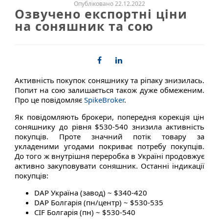
Опубліковано 22.12.2022
Озвучено експортні ціни
на соняшник та сою
Активність покупок соняшнику та ріпаку знизилась.
Попит на сою залишається також дуже обмеженим.
Про це повідомляє
SpikeBroker
.
Як повідомляють брокери, попередня корекція цін
соняшнику до рівня $530-540 знизила активність
покупців. Проте значний потік товару за
укладеними угодами покриває потребу покупців.
До того ж внутрішня переробка в Україні продовжує
активно закуповувати соняшник. Останні індикації
покупців:
DAP Україна (завод) ~ $340-420
DAP Болгарія (пн/центр) ~ $530-535
CIF Болгарія (пн) ~ $530-540