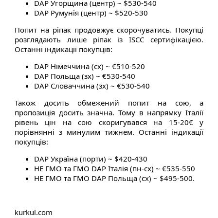
DAP Угорщина (центр) ~ $530-540
DAP Румунія (центр) ~ $520-530
Попит на ріпак продовжує скорочуватись. Покупці
розглядають лише ріпак із ISCC сертифікацією.
Останні індикації покупців:
DAP Німеччина (сх) ~ €510-520
DAP Польща (зх) ~ €530-540
DAP Словаччина (зх) ~ €530-540
Також досить обмежений попит на сою, а
пропозиція досить значна. Тому в напрямку Італії
рівень цін на сою скоригувався на 15-20€ у
порівнянні з минулим тижнем. Останні індикації
покупців:
DAP Україна (порти) ~ $420-430
НЕ ГМО та ГМО DAP Італія (пн-сх) ~ €535-550
НЕ ГМО та ГМО DAP Польща (сх) ~ $495-500.
kurkul.com