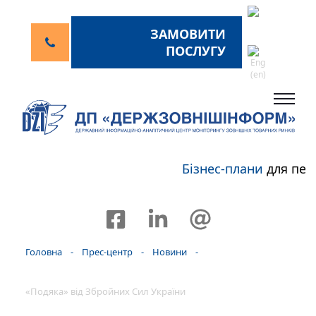
ЗАМОВИТИ
ПОСЛУГУ
Бізнес-плани
для пер
Головна
-
Прес-центр
-
Новини
-
«Подяка» від Збройних Сил України