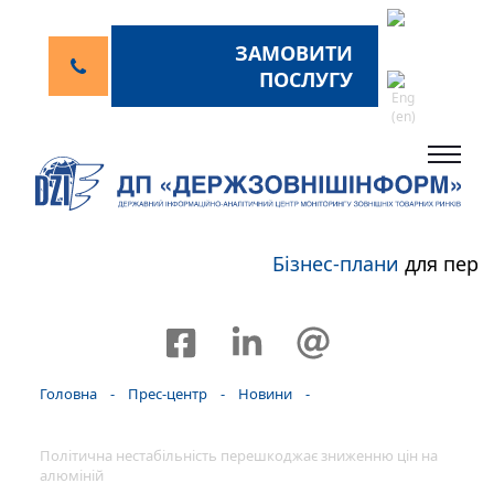
ЗАМОВИТИ
ПОСЛУГУ
Бізнес-плани
для перс
Головна
-
Прес-центр
-
Новини
-
Політична нестабільність перешкоджає зниженню цін на
алюміній