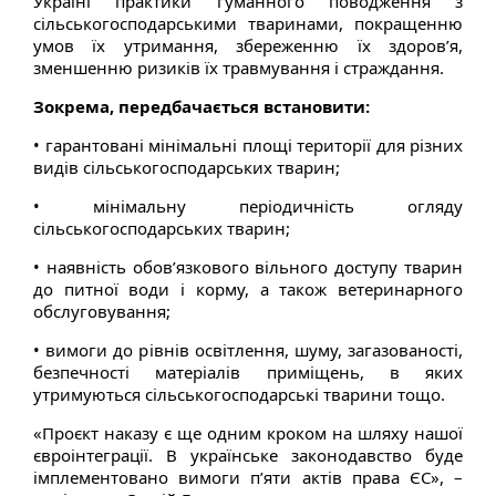
Україні практики гуманного поводження з
сільськогосподарськими тваринами, покращенню
умов їх утримання, збереженню їх здоров’я,
зменшенню ризиків їх травмування і страждання.
Зокрема, передбачається встановити:
• гарантовані мінімальні площі території для різних
видів сільськогосподарських тварин;
• мінімальну періодичність огляду
сільськогосподарських тварин;
• наявність обов’язкового вільного доступу тварин
до питної води і корму, а також ветеринарного
обслуговування;
• вимоги до рівнів освітлення, шуму, загазованості,
безпечності матеріалів приміщень, в яких
утримуються сільськогосподарські тварини тощо.
«Проєкт наказу є ще одним кроком на шляху нашої
євроінтеграції. В українське законодавство буде
імплементовано вимоги п’яти актів права ЄС», –