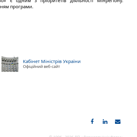
о» є одним з пріоритетів діяльності Мінрегіону.
нням програми.
Кабінет Міністрів України
Офіційний веб-сайт
© 1996 - 2026 ДП «Держзовнішінформ»