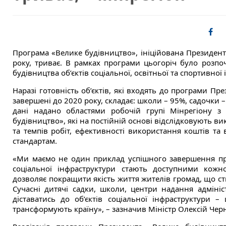
Програма «Велике будівництво», ініційована Президен
року, триває. В рамках програми цьогоріч було розпо
будівництва об’єктів соціальної, освітньої та спортивної
Наразі готовність об’єктів, які входять до програми Пр
завершені до 2020 року, складає: школи – 95%, садочки –
дані надано областями робочій групі Мінрегіону з 
будівництво», які на постійній основі відслідковують в
та темпів робіт, ефективності використання коштів та
стандартам.
«Ми маємо не один приклад успішного завершення про
соціальної інфраструктури стають доступними кожно
дозволяє покращити якість життя жителів громад, що сти
Сучасні дитячі садки, школи, центри надання адмініс
діставатись до об’єктів соціальної інфраструктури 
трансформують країну», – зазначив Міністр Олексій Че