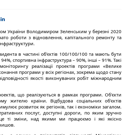
том України Володимиром Зеленським у березні 2020
чато роботи з відновлення, капітального ремонту та
 інфраструктури.
езидента в частині об’єктів 100/100/100 та мають бути
 94%, спортивна інфраструктура – 90%, інші – 91%. Такі
моніторингу реалізації проектів програми «Велике
иконання програми у всіх регіонах, зокрема щодо стану
 відповідності якості виконуваних робіт міжнародним
ектів, що реалізуються в рамках програми. Об’єкти
му жителю країни. Відбудова соціальних об’єктів
мулює розвиток як регіонів, так і економіки загалом.
тративних послуг, доступні дороги, по яким зручно
– це ті зміни, над якими ми працюємо і які якісно
рнишов.