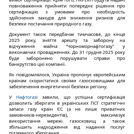
повноваження прийняти попереднє рішення про
сертифікацію з умовами про необхідність
здійснення заходів для зниження ризиків для
безпеки постачання природного газу.
Документ також передбачає тимчасове, до кінця
2025 року, зняття арешту та заборону на
відчуження майна “Чорноморнафтогазу” у
виконавчих провадженнях. До 31 грудня 2025 року
буде заборонено порушувати справи про
банкрутство цієї компанії.
Як повідомлялося, Україна пропонує європейським
країнам скористатися своїми газосховищами для
забезпечення енергетичної безпеки регіону.
У
Нафтогазі
завили, що успішна сертифікація
дозволить зберігати в українських ПСГ стратегічні
запаси газу країн ЄС (а не лише приватних
замовників-нерезидентів), максимізує
використання мережі газосховищ а також
збільшить надходження від надання послуг
підземного зберігання.