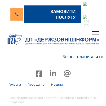
ЗАМОВИТИ
ПОСЛУГУ
Бізнес-плани
для пер
Головна
-
Прес-центр
-
Новини
-
Рада підтримала закон про авторизованого економічного
оператора