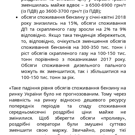
зменшилась майже вдвоє – з 6500-6900 грн/т
(із ПДВ) до 3600-3700 грн/т (із ПДВ);
обсяги споживання бензину у січні-квітні 2018
року знизились на 15%, обсяги споживання
ДП та скрапленого газу зросли на 2% та 9%
відповідно. Якщо така тенденція збережеться,
то, відповідно, очікується зменшення обсягів
споживання бензинів на 300-350 тис. тонн і
ріст обсягів скрапленого газу на 100-150 тис.
тонн порівняно з показниками 2017 року.
Обсяги споживання дизельного пального
можуть як зменшитися, так і збільшитися на
100-150 тис. тонн за рік.
«Таке падіння рівня обсягів споживання бензину на
ринку України було не прогнозованим. Тому через
наявність на ринку відносно дешевого ресурсу
попередніх періодів та спаду споживання
середньомісячні роздрібні ціни майже не
змінилися. Щоб зберегти обсяги «проливу»,
роздрібні оператори були змушені суттєво
зменшити свою маржу. Звичайно, розмір тієї