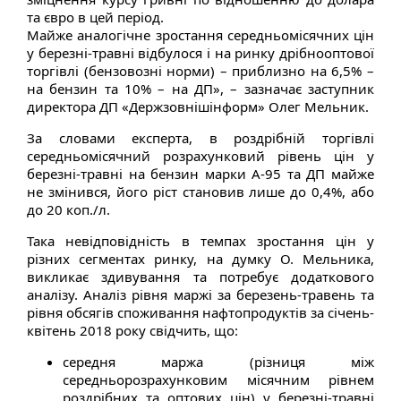
та євро в цей період.
Майже аналогічне зростання середньомісячних цін
у березні-травні відбулося і на ринку дрібнооптової
торгівлі (бензовозні норми) – приблизно на 6,5% –
на бензин та 10% – на ДП», – зазначає заступник
директора ДП «Держзовнішінформ» Олег Мельник.
За словами експерта, в роздрібній торгівлі
середньомісячний розрахунковий рівень цін у
березні-травні на бензин марки А-95 та ДП майже
не змінився, його ріст становив лише до 0,4%, або
до 20 коп./л.
Така невідповідність в темпах зростання цін у
різних сегментах ринку, на думку О. Мельника,
викликає здивування та потребує додаткового
аналізу. Аналіз рівня маржі за березень-травень та
рівня обсягів споживання нафтопродуктів за січень-
квітень 2018 року свідчить, що:
середня маржа (різниця між
середньорозрахунковим місячним рівнем
роздрібних та оптових цін) у березні-травні