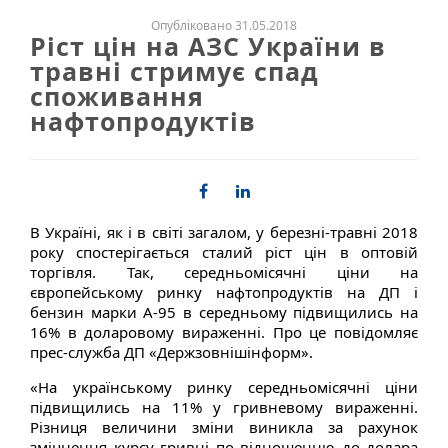
Опубліковано 31.05.2018
Ріст цін на АЗС України в
травні стримує спад
споживання
нафтопродуктів
В Україні, як і в світі загалом, у березні-травні 2018
року спостерігається сталий ріст цін в оптовій
торгівля. Так, середньомісячні ціни на
європейському ринку нафтопродуктів на ДП і
бензин марки А-95 в середньому підвищились на
16% в доларовому вираженні. Про це повідомляє
прес-служба ДП «Держзовнішінформ».
«На українському ринку середньомісячні ціни
підвищились на 11% у гривневому вираженні.
Різниця величини зміни виникла за рахунок
зміцнення курсу гривні по відношенню до долара