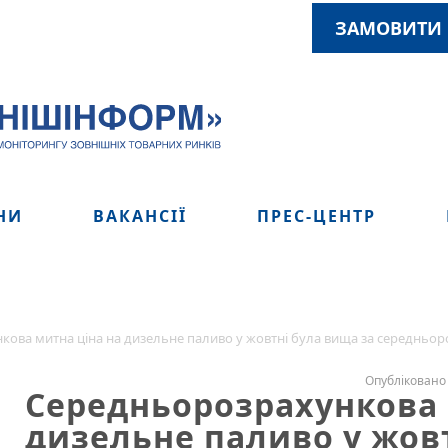
ЗАМОВИТИ 
НИ
ВАКАНСІЇ
ПРЕС-ЦЕНТР
ова митна ціна на дизельне паливо у жовтні була вища за середньоро
Опубліковано 
Середньорозрахункова 
дизельне паливо у жов