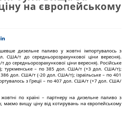
ціну на європейському
шевше дизельне паливо у жовтні імпортувалось з
. США/т до середньорозрахункової ціни вересня).
/т до середньорозрахункової ціни вересня). Російське
; туркменське – по 385 дол. США/т (+3 дол. США/т);
о 386 дол. США/т (-20 дол. США/т); ізраїльське – по 401
ртувалось з Греції – по 407 дол. США/т (+7 дол. США/
 жовтні по країні – партнеру на дизельне паливо з
, маємо вищу ціну від котирувань на європейському