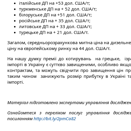
італійське ДП на +53 дол. США/т;
туркменське ДП на + 52 дол. США/т;
білоруське ДП на +51 дол. США/т;
російське ДП на + 35 дол. США/т;
литовське ДП на + 33 дол. США/т;
турецьке ДП на + 21 дол. США/т.
Загалом, середньорозрахункова митна ціна на дизельне
ціну на європейському ринку на 44 дол. США/т.
На нашу думку премії до котирувань на грецьке, ізраї
імпорті в Україну є суттєво завищеними, особливо якщо
контрактам, та можуть свідчити про завищення цін пр
таким чином занижують розмір прибутку в Україні т
імпорті. ​
Матеріал підготовлено экспертами управління досліджен
Ознайомтеся з переліком послуг управління дослідж
посиланням
http://bit.ly/2pmCa82