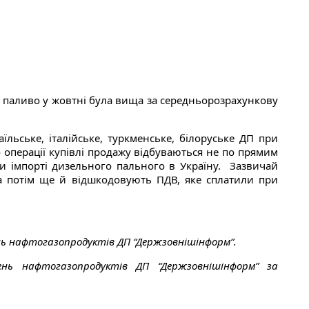
 паливо у жовтні була вища за середньорозрахункову
льське, італійське, туркменське, білоруське ДП при
 операції купівлі продажу відбуваються не по прямим
и імпорті дизельного пального в Україну. Зазвичай
а потім ще й відшкодовують ПДВ, яке сплатили при
ь нафтогазопродуктів ДП “Держзовнішінформ”.
ень нафтогазопродуктів ДП “Держзовнішінформ” за