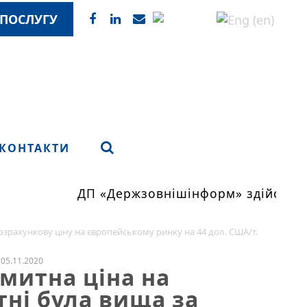
ПОСЛУГУ
КОНТАКТИ
ДП «Держзовнішінформ» здійснює м
зрахункову ціну на європейському ринку на 44 дол. США/т.
05.11.2020
митна ціна на
тні була вища за