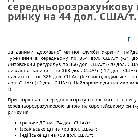
середньорозрахункову 
ринку на 44 дол. США/т.
За даними Державної митної служби України, найде
Туреччини в середньому по 354 дол. США/т (-31 дол
Литовський ресурс був по 366 дол. США/т (-20 дол. США
дизельне паливо – по 368 дол. США/т (-17 дол. США/т)
італійське – по 386 дол. США/т (без змін); індійське – п
дол. США/т (+2 дол. США/т). Найдорожче дизпаливо імпо
т).
При порівнянні середньорозрахункової митної ціни у
середньорозрахунковою ціною на європейському ринку
ринку на:
грецьке ДП на +74 дол. США/т;
ізраїльське ДП на +68 дол. США/т;
індійське ДП на +53 дол. США/т;