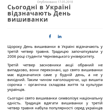
Опубліковано 17.05.2018
Сьогодні в Україні
відзначають День
вишиванки
Щороку День вишиванки в Україні відзначають у
третій четвер травня. Традицію започаткували у
2006 році студенти Чернівецького університету.
Третій четвер засновники акції обраний не
випадково, вони переконані, що свято вишиванки
має відзначатися саме у будній день, а не у
вихідний. Таким чином наголошуючи, що вишита
сорочка – органічна складова життя та культури
українців.
Сьогодні свято вишиванки символізує національну
єдність. Традиція вдягати вишиванки у третій
четвер травня набула популярності серед українців