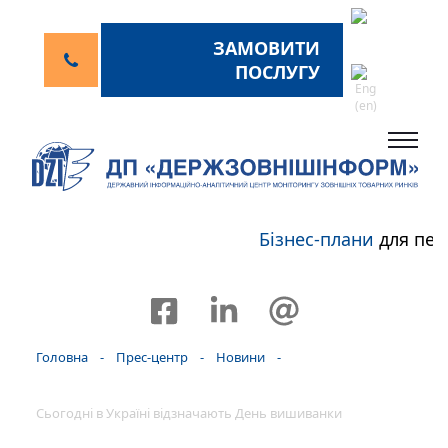
ЗАМОВИТИ
ПОСЛУГУ
Бізнес-плани
для пер
Головна
-
Прес-центр
-
Новини
-
Сьогодні в Україні відзначають День вишиванки