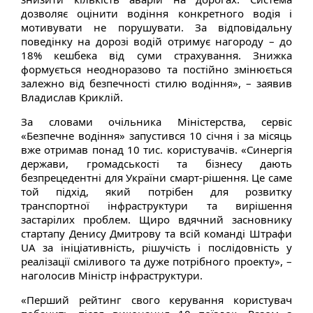
дозволяє оцінити водіння конкретного водія і
мотивувати не порушувати. За відповідальну
поведінку на дорозі водій отримує нагороду – до
18% кешбека від суми страхування. Знижка
формується неодноразово та постійно змінюється
залежно від безпечності стилю водіння», – заявив
Владислав Криклій.
За словами очільника Міністерства, сервіс
«Безпечне водіння» запустився 10 січня і за місяць
вже отримав понад 10 тис. користувачів. «Синергія
держави, громадськості та бізнесу дають
безпрецедентні для України смарт-рішення. Це саме
той підхід, який потрібен для розвитку
транспортної інфраструктури та вирішення
застарілих проблем. Щиро вдячний засновнику
стартапу Денису Дмитрову та всій команді Штрафи
UA за ініціативність, рішучість і послідовність у
реалізації сміливого та дуже потрібного проекту», –
наголосив Міністр інфраструктури.
«Перший рейтинг свого керування користувач