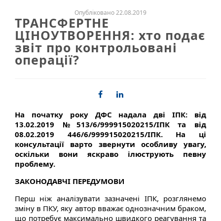
Опубліковано 22.08.2019
ТРАНСФЕРТНЕ
ЦІНОУТВОРЕННЯ: хто подає
звіт про контрольовані
операції?
На початку року ДФС надала дві ІПК: від
13.02.2019 №513/6/99­99­15­02­02­15/ІПК та від
08.02.2019 446/6/99­99­15­02­02­15/ІПК. На ці
консультації варто звернути особливу увагу,
оскільки вони яскраво ілюструють певну
проблему.
ЗАКОНОДАВЧІ ПЕРЕДУМОВИ
Перш ніж аналізувати зазначені ІПК, розглянемо
зміну в ПКУ, яку автор вважає однозначним браком,
що потребує максимально швидкого реагування та