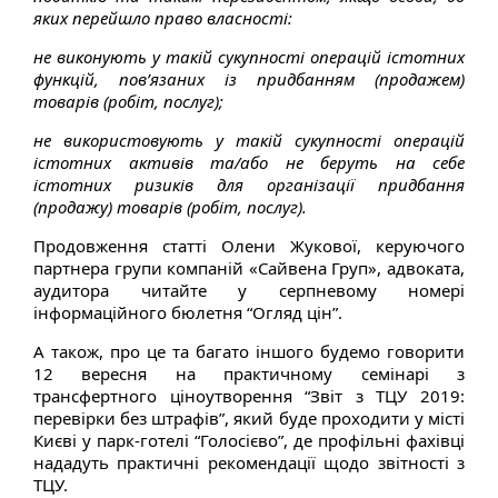
яких перейшло право власності:
не виконують у такій сукупності операцій істотних
функцій, пов’язаних із придбанням (продажем)
товарів (робіт, послуг);
не використовують у такій сукупності операцій
істотних активів та/або не беруть на себе
істотних ризиків для організації придбання
(продажу) товарів (робіт, послуг).
Продовження статті Олени Жукової, керуючого
партнера групи компаній «Сайвена Груп», адвоката,
аудитора читайте у серпневому номері
інформаційного бюлетня “Огляд цін”.
А також, про це та багато іншого будемо говорити
12 вересня на практичному семінарі з
трансфертного ціноутворення “Звіт з ТЦУ 2019:
перевірки без штрафів”, який буде проходити у місті
Києві у парк-готелі “Голосієво”, де профільні фахівці
нададуть практичні рекомендації щодо звітності з
ТЦУ.