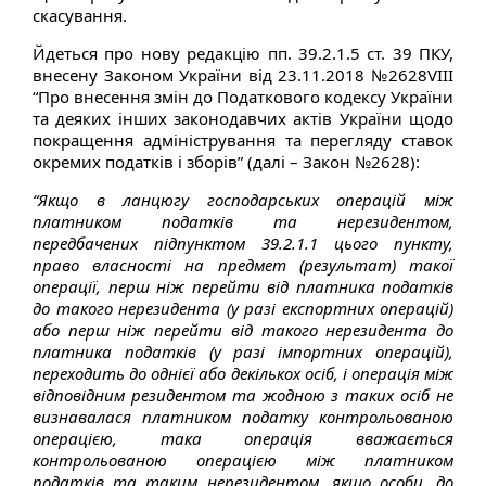
скасування.
Йдеться про нову редакцію пп. 39.2.1.5 ст. 39 ПКУ,
внесену Законом України від 23.11.2018 №2628­VIII
“Про внесення змін до Податкового кодексу України
та деяких інших законодавчих актів України щодо
покращення адміністрування та перегляду ставок
окремих податків і зборів” (далі – Закон №2628):
“Якщо в ланцюгу господарських операцій між
платником податків та нерезидентом,
передбачених підпунктом 39.2.1.1 цього пункту,
право власності на предмет (результат) такої
операції, перш ніж перейти від платника податків
до такого нерезидента (у разі експортних операцій)
або перш ніж перейти від такого нерезидента до
платника податків (у разі імпортних операцій),
переходить до однієї або декількох осіб, і операція між
відповідним резидентом та жодною з таких осіб не
визнавалася платником податку контрольованою
операцією, така операція вважається
контрольованою операцією між платником
податків та таким нерезидентом, якщо особи, до