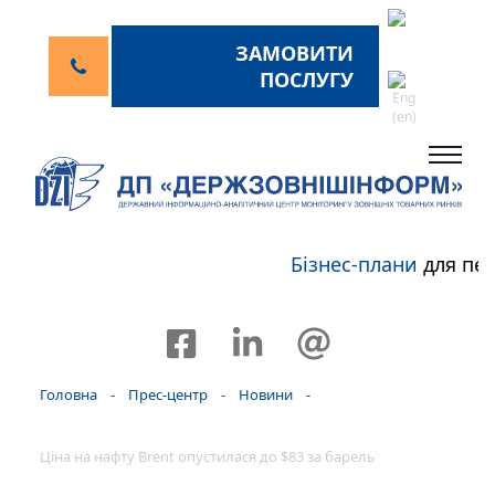
ЗАМОВИТИ
ПОСЛУГУ
Бізнес-плани
для пер
Головна
-
Прес-центр
-
Новини
-
Ціна на нафту Brent опустилася до $83 за барель