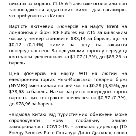
виїхати за кордон. США й Італія вже оголосили про
запровадження додаткових вимог для пасажирів,
які прибувають із Китаю.
Вартість лютневих ф’ючерсів на нафту Brent на
лондонській біржі ICE Futures на 7:15 за київським
часом у четвер становить $83,14 за барель, що на
$0,12 (0,14%) нижче за ціну на закриття
попередньої сесії. За підсумками торгів у середу ці
контракти здешевшали на $1,07 (1,3%), до $83,26 за
барель.
Ціна ф’ючерсів на нафту WTI на лютий на
електронних торгах Нью-Йоркської товарної біржі
(NYMEX) зменшилася на цей час на $0,28 (0,35%), до
$78,68 за барель. На час закриття попередніх торгів
вартість цих контрактів знизилася на $0,57 (0,7%),
до $78,96 за барель.
«Відмова Китаю від туристичних обмежень може
спровокувати нову глобальну хвилю
захворюваності COVID-19, – зазначає директор JTD
Energy Services Pte в Сінгапурі Джон Дрісколл, слова